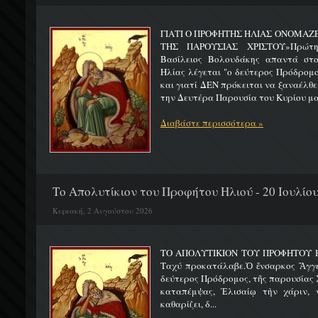
ΓΙΑΤΙ Ο ΠΡΟΦΗΤΗΣ ΗΛΙΑΣ ΟΝΟΜΑΖ
ΤΗΣ ΠΑΡΟΥΣΙΑΣ ΧΡΙΣΤΟΥ»Πρώτη 
Βασίλειος Βολουδάκης απαντά στ
Ηλίας λέγεται "ο δεύτερος Πρόδρομ
και γιατί ΔΕΝ πρόκειται να ξαναέλθε
την Δευτέρα Παρουσία του Κυρίου μας
Διαβάστε περισσότερα »
Το Απολυτίκιον του Προφήτου Ηλιού - 20 Ιουλίο
Κυριακή, 2 Αυγούστου 2026
ΤΟ ΑΠΟΛΥΤΙΚΙΟΝ ΤΟΥ ΠΡΟΦΗΤΟΥ Η
Ταχύ προκατάλαβε.Ὁ ἔνσαρκος Ἄγγε
δεύτερος Πρόδρομος, τῆς παρουσίας Χ
καταπέμψας, Ἐλισαίῳ τὴν χάριν, ν
καθαρίζει, δ...