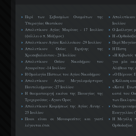
Περί των Σεβασμίων Ονομάτων της
Απολυτίκιο
Υπεραγίας Θεοτόκου
Ιουλίου
Απολυτίκιον Αγίας Μαρίνας - 17 Ιουλίου
Ο Διάλογος 
(ψάλλει ο π. Μάξιμος)
Η «Ορθοδοξί
Απολυτίκιον Αγίου Καλλινίκου -29 Ιουλίου
Περί Μαγείας
Απολυτίκιον Οσίας Ειρήνης της
Η Πίστη
Χρυσοβαλάντου - 28 Ιουλίου
«H Κιβωτός 
Απολυτίκιον Οσίου Νικοδήμου του
για μία ακ
Αγιορείτου -14 Ιουλίου
Αλήθεια της 
Η Ομολογία Πίστεως του Αγίου Νικοδήμου
«Ο Πύρινος Π
Απολυτίκιον Αγίου Μεγαλομάρτυρος
η Κόλαση και
Παντελεήμονος -27 Ιουλίου
«Κατά Ενωτ
Η θαυματουργή εικόνα της Παναγίας της
κατά του Οι
Τριχερούσας - Άγιον Όρος
των Εκκλησι
Απολυτίκιον Κοιμήσεως της Αγίας Άννης -
Οικουμεν
25 Ιουλίου
Ευαγγελίου 
Ποιοι είναι οι Μονοφυσίτες και γιατί
Η Μεγάλη π
λέγονται έτσι
Ορθοδοξίας