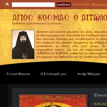
Εορτολόγιο:
8/8 Αιμιλι
Ορθόδοξος Ιεραποστολικός Σύνδεσμος
Αγαπητοί και εκλεκτοί μας φίλοι και φίλες, σας καλω
με ιδιαίτερη χαρά στην ιστοσελίδα του Συνδέσμου μας
στις ομώνυμες Εκδόσεις μας. Απευθυνόμαστε σε όλους
που αναζητούν και αγαπούν πραγματικά την αλήθεια κα
ανταλλάσουν με τίποτε άλλο στον κόσμο. Σε
ενημερωθείτε κυρίως, για όλα τα εσχατολογικά θ
«ΣΗΜΕΙΑ των ΚΑΙΡΩΝ», καθώς και για άλλα σημαντι
που αφορούν την Ορθοδοξία και την Αλήθεια της Πίστε
Γενικά Θέματα
Ο Σύνδεσμός μας
πατήρ Μάξιμος
Επικα
Η Μεγάλη