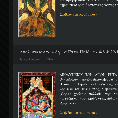
Μεταμορφώσεως τοῦ Κυρίου μας, εἶν
σημαντικότερες Δεσποτικές ἑορτές τῆ
Διαβάστε περισσότερα »
Απολυτίκιον των Αγίων Επτά Παίδων - 4/8 & 22/
Τρίτη, 4 Αυγούστου 2026
ΑΠΟΛΥΤΙΚΙΟΝ ΤΩΝ ΑΓΙΩΝ ΕΠΤΑ 
Οκτωβρίου) Απολυτίκιον.Ήχος α΄. Τη
Παίδες εν Εφέσω εκλάμψαντες, ε
χαρίτων του Πνεύματος, διέμειναν
φθοράς χρόνοις πολλοίς, την πα
πιστούμενοι τους κράζοντας, δόξα 
εξεγείραντι,...
Διαβάστε περισσότερα »