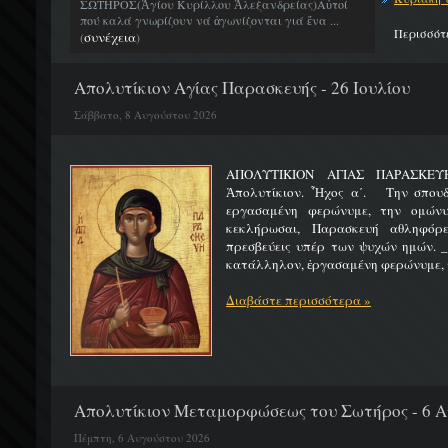
ΣΩΤΗΡΟΣ(Ἁγίου Κυρίλλου Ἀλεξανδρείας)Αὐτοί
πού καλά γνωρίζουν νά ἀγωνίζονται γιά ἕνα ...
Περισσότ
συνέχεια
(
)
Απολυτίκιον Αγίας Παρασκευής - 26 Ιουλίου
Σάββατο, 8 Αυγούστου 2026
ΑΠΟΛΥΤΙΚΙΟΝ ΑΓΙΑΣ ΠΑΡ
Ἀπολυτίκιον. Ἦχος α΄. Την σπουδ
εργασαμένη φερώνυμε, την ομώνυ
κεκλήρωσαι, Παρασκευή αθληφόρε
πρεσβεύεις υπέρ των ψυχών ημών. _
κατάλληλον, ἐργασαμένη φερώνυμε, τ
Διαβάστε περισσότερα »
Απολυτίκιον Μεταμορφώσεως του Σωτήρος - 6 
Πέμπτη, 6 Αυγούστου 2026