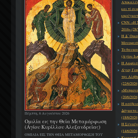
Αποκαλύψε
και τί συ
κηρύγματό
CNN: «Η 
2016» (28/
Η Δ΄ Οικο
Μονοφυσίτ
Το θαυμα
(Αγίου Ιω
Η Αμφίεση
Άγιος Γρη
την Αλήθε
(22/6/2026
«Μνημονεύ
(20/6/2026
Η ασέβει
Δόγματα κ
Πέμπτη, 6 Αυγούστου 2026
(18/6/2026
Ομιλία εις την Θεία Μεταμόρφωση
Η Σύναξι
(Αγίου Κυρίλλου Αλεξανδρείας)
(14/6/2026
ΟΜΙΛΙΑ ΕΙΣ ΤΗΝ ΘΕΙΑ ΜΕΤΑΜΟΡΦΩΣΗ ΤΟΥ
Κυριακή τ