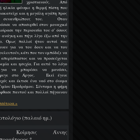
χριστιανούς. Από
ή ηλικία φάνηκε η θερμή πίστη που
διακατείχε και η μεγάλη αγάπη προς
ς συνανθρώπους του. Όταν
άσισε να αποσυρθεί στον μοναχικό
 μοίρασε την περιουσία του σ’ όσους
ν ανάγκη και πήγε λίγο έξω από την
α. Όμως πολλοί ήταν αυτοί που
ιναν για να τον δουν και να τον
ουλευτούν, κάτι που τον εμπόδιζε να
ι απερίσπαστος και να προσεύχεται
ρεμία και ησυχία. Για αυτό το λόγο
 για να μπορέσει να μονάσει,
έφυγε στο Άργος. Εκεί έγινε
χός και έκτισε ένα ναό στο όνομα
Τιμίου Προδρόμου. Σύντομα η φήμη
έφθασε παντού και πολλοί πήγαιναν
σσότερα »
ρτολόγιο (παλαιό ημ.)
/7 Κοίμησις Άννης
προμήτορος *