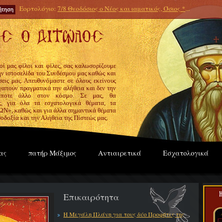
Εορτολόγιο:
7/8 Θεοδόσιος ο Νέος και ιαματικός, Όσιος *
...
οί μας φίλοι και φίλες, σας καλωσορίζουμε
την ιστοσελίδα του Συνδέσμου μας καθώς και
εις μας. Απευθυνόμαστε σε όλους εκείνους
γαπούν πραγματικά την αλήθεια και δεν την
ίποτε άλλο στον κόσμο. Σε μας, θα
ς, για όλα τα εσχατολογικά θέματα, τα
», καθώς και για άλλα σημαντικά θέματα
οδοξία και την Αλήθεια της Πίστεώς μας.
ας
πατήρ Μάξιμος
Αντιαιρετικά
Εσχατολογικά
Επικαιρότητα
Η Μεγάλη Πλάνη για τους δύο Προφήτες της