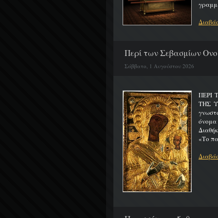
γραμμέ
Διαβάσ
Περί των Σεβασμίων Ονο
Σάββατο, 1 Αυγούστου 2026
ΠΕΡΙ 
ΤΗΣ 
γνωστό
όνομα
Διαθήκ
«Το πα
Διαβάσ