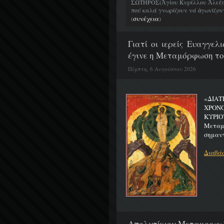
ΣΩΤΗΡΟΣ(Ἁγίου Κυρίλλου Ἀλεξα
πού καλά γνωρίζουν νά ἀγωνίζοντα
συνέχεια
(
)
Γιατί οι ιερείς Ευαγγε
έγινε η Μεταμόρφωση το
Πέμπτη, 6 Αυγούστου 2026
«ΔΙΑΤ
ΧΡΟΝ
ΚΥΡΙΟ
Μεταμο
σημαντ
Διαβάσ
Απολυτίκιον Μεταμορφώσ