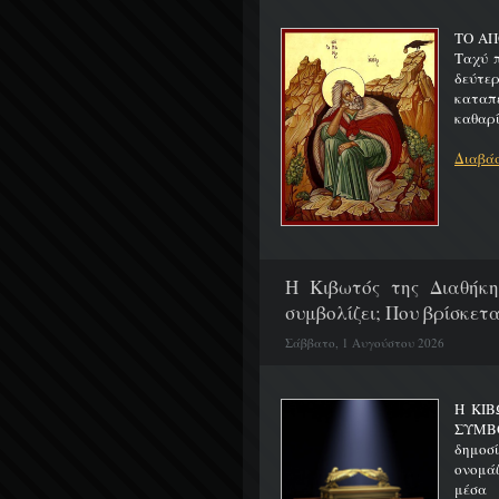
ΤΟ ΑΠ
Ταχύ 
δεύτερ
καταπ
καθαρίζ
Διαβάσ
H Κιβωτός της Διαθήκη
συμβολίζει; Που βρίσκετα
Σάββατο, 1 Αυγούστου 2026
Η ΚΙΒ
ΣΥΜΒ
δημοσ
ονομά
μέσα 