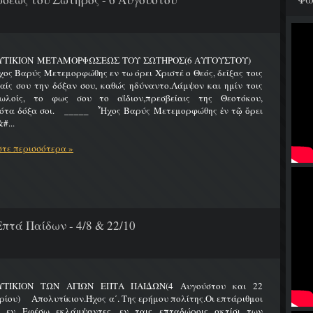
ΥΤΙΚΙΟΝ ΜΕΤΑΜΟΡΦΩΣΕΩΣ ΤΟΥ ΣΩΤΗΡΟΣ(6 ΑΥΓΟΥΣΤΟΥ)
Βαρύς Μετεμορφώθης εν τω όρει Χριστέ ο Θεός, δείξας τοις
ίς σου την δόξαν σου, καθώς ηδύναντο.Λάμψον και ημίν τοις
ωλοίς, το φως σου το αΐδιον,πρεσβείαις της Θεοτόκου,
ότα δόξα σοι. _____ Ἦχος Βαρύς Μετεμορφώθης ἐν τῷ ὄρει
#...
τε περισσότερα »
πτά Παίδων - 4/8 & 22/10
ΤΙΚΙΟΝ ΤΩΝ ΑΓΙΩΝ ΕΠΤΑ ΠΑΙΔΩΝ(4 Αυγούστου και 22
ίου) Απολυτίκιον.Ήχος α΄. Της ερήμου πολίτης.Οι επτάριθμοι
ς εν Εφέσω εκλάμψαντες, εν ταις επταδώροις ακτίσι των