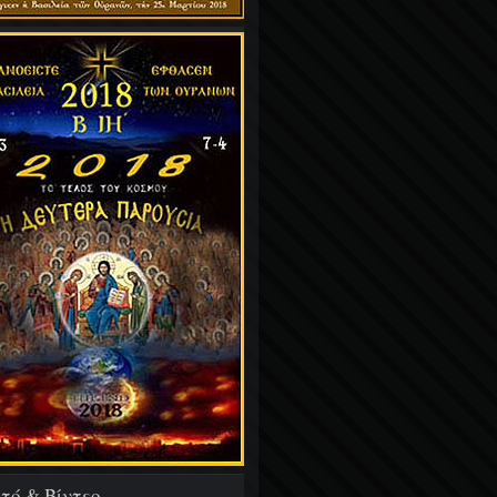
τό & Βίντεο