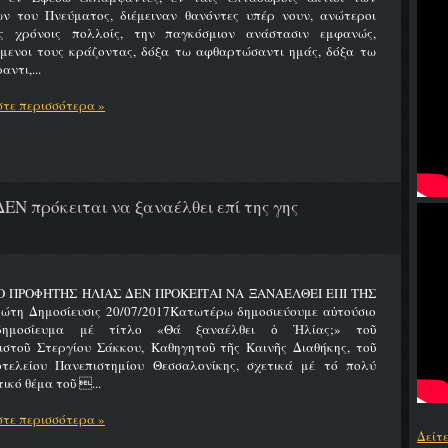
ων του Πνεύματος, διέμειναν θανόντες υπέρ νουν, ανώτεροι
ς χρόνοις πολλοίς, την παγκόσμιον ανάστασιν εμφανώς,
ύμενοι τους κράζοντας, δόξα τω αφθαρτώσαντι ημάς, δόξα τω
αντι,...
τε περισσότερα »
ΔΕΝ πρόκειται να ξαναέλθει επί της γης
 Ο ΠΡΟΦΗΤΗΣ ΗΛΙΑΣ ΔΕΝ ΠΡΟΚΕΙΤΑΙ ΝΑ ΞΑΝΑΕΛΘΕΙ ΕΠΙ ΤΗΣ
ώτη Δημοσίευσις 20/07/2017Κατωτέρω δημοσιεύουμε αὐτούσιο
δημοσίευμα μέ τίτλο «Θά ξαναέλθει ὁ Ἠλίας;» τοῦ
ιστοῦ Στεργίου Σάκκου, Καθηγητοῦ τῆς Καινῆς Διαθήκης, τοῦ
οτελείου Πανεπιστημίου Θεσσαλονίκης, σχετικά μέ τό πολύ
ικό θέμα τοῦ ...
τε περισσότερα »
Δείτ