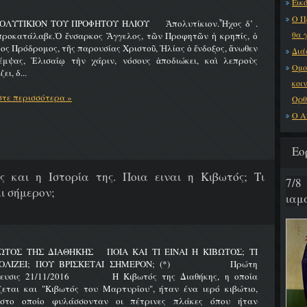
Εικό
Ο Π
ΟΛΥΤΙΚΙΟΝ ΤΟΥ ΠΡΟΦΗΤΟΥ ΗΛΙΟΥ Ἀπολυτίκιον.Ἦχος δ’ .
θα 
προκατάλαβε.Ὁ ἔνσαρκος Ἄγγελος, τῶν Προφητῶν ἡ κρηπίς, ὁ
ος Πρόδρομος, τῆς παρουσίας Χριστοῦ, Ἠλίας ὁ ἔνδοξος, ἄνωθεν
Διά
έμψας, Ἐλισαίῳ τὴν χάριν, νόσους ἀποδιώκει, καὶ λεπροὺς
Ομο
ει, δ...
κοι
τε περισσότερα »
Ορθ
Ο Α
Εο
ς και η Ιστορία της. Ποια ειναι η Κιβωτός; Τι
7/8
ι σήμερον;
ιαμα
ΩΤΟΣ ΤΗΣ ΔΙΑΘΗΚΗΣ ΠΟΙΑ ΚΑΙ ΤΙ ΕΙΝΑΙ Η ΚΙΒΩΤΟΣ; ΤΙ
ΟΛΙΖΕΙ; ΠΟΥ ΒΡΙΣΚΕΤΑΙ ΣΗΜΕΡΟΝ; (*) Πρώτη
ίευσις 21/11/2016 Η Κιβωτός της Διαθήκης, η οποία
ζεται και "Κιβωτός του Μαρτυρίου", ήταν ένα ιερό κιβώτιο,
στο οποίο φυλάσσονταν οι πέτρινες πλάκες όπου ήταν