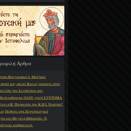
μοφιλή Άρθρα
τομο Βιογραφικό π. Μαξίμου
πητοί μας φίλοι! Καλώς ορίσατε στην
οσελίδα του Συνδέσμου μας
Μετανοήσουμε ΟΛΟΙ, γιατί ΣΥΝΤΟΜΑ
γίνει η Β΄ Παρουσία του Κ.Η.Ι. Χριστού!
ώς Ήλθατε στα Εσχατολογικά
γία και Μεγάλη Εβδομάδα. Τι
τάζουμε καθημερινά.