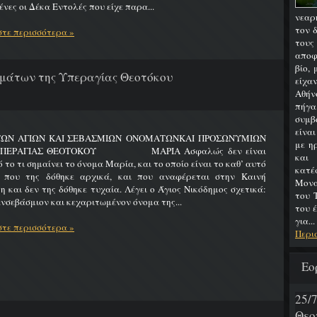
νες οι Δέκα Εντολές που είχε παρα...
νεαρ
τον 
τε περισσότερα »
του
αποφ
βίο,
μάτων της Υπεραγίας Θεοτόκου
είχα
Αθήν
πήγα
συμβ
είνα
ΤΩΝ ΑΓΙΩΝ ΚΑΙ ΣΕΒΑΣΜΙΩΝ ΟΝΟΜΑΤΩΝΚΑΙ ΠΡΟΣΩΝΥΜΙΩΝ
με η
ΥΠΕΡΑΓΙΑΣ ΘΕΟΤΟΚΟΥ ΜΑΡΙΑ Ασφαλώς δεν είναι
και
 το τι σημαίνει το όνομα Μαρία, και το οποίο είναι το καθ’ αυτό
κατ
 που της δόθηκε αρχικά, και που αναφέρεται στην Καινή
Μονα
η και δεν της δόθηκε τυχαία. Λέγει ο Άγιος Νικόδημος σχετικά:
του 
νσεβάσμιον και κεχαριτωμένον όνομα της...
του 
για...
τε περισσότερα »
Περι
Εο
25
Θεο