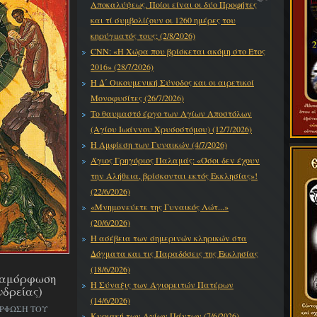
Αποκαλύψεως. Ποίοι είναι οι δύο Προφήτες
και τί συμβολίζουν οι 1260 ημέρες του
κηρύγματός τους; (2/8/2026)
CNN: «Η Χώρα που βρίσκεται ακόμη στο Έτος
2016» (28/7/2026)
Η Δ΄ Οικουμενική Σύνοδος και οι αιρετικοί
Μονοφυσίτες (26/7/2026)
Το θαυμαστό έργο των Αγίων Αποστόλων
(Αγίου Ιωάννου Χρυσοστόμου) (12/7/2026)
Η Αμφίεση των Γυναικών (4/7/2026)
Άγιος Γρηγόριος Παλαμάς: «Όσοι δεν έχουν
την Αλήθεια, βρίσκονται εκτός Εκκλησίας»!
(22/6/2026)
«Μνημονεύετε της Γυναικός Λώτ...»
(20/6/2026)
Η ασέβεια των σημερινών κληρικών στα
Δόγματα και τις Παραδόσεις της Εκκλησίας
(18/6/2026)
εταμόρφωση
Η Σύναξις των Αγιορειτών Πατέρων
νδρείας)
(14/6/2026)
ΟΡΦΩΣΗ ΤΟΥ
Κυριακή των Αγίων Πάντων (7/6/2026)