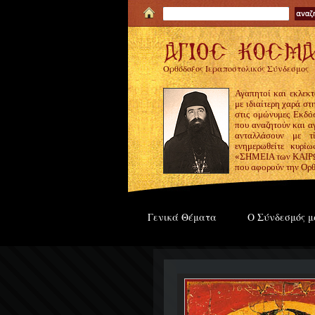
Ορθόδοξος Ιεραποστολικός Σύνδεσμος
Αγαπητοί και εκλεκτ
με ιδιαίτερη χαρά σ
στις ομώνυμες Εκδόσ
που αναζητούν και α
ανταλλάσουν με τ
ενημερωθείτε κυρίω
«ΣΗΜΕΙΑ των ΚΑΙΡΩΝ
που αφορούν την Ορθ
Γενικά Θέματα
Ο Σύνδεσμός μ