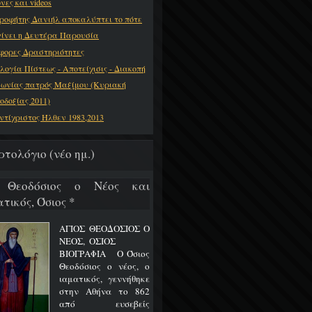
νες και videos
ροφήτης Δανιήλ αποκαλύπτει το πότε
γίνει η Δευτέρα Παρουσία
φορες Δραστηριότητες
λογία Πίστεως - Αποτείχισις - Διακοπή
νωνίας πατρός Μαξίμου (Κυριακή
οδοξίας 2011)
ντίχριστος Ήλθεν 1983,2013
ρτολόγιο (νέο ημ.)
 Θεοδόσιος ο Νέος και
τικός, Όσιος *
ΑΓΙΟΣ ΘΕΟΔΟΣΙΟΣ Ο
ΝΕΟΣ, ΟΣΙΟΣ
ΒΙΟΓΡΑΦΙΑ Ο Όσιος
Θεοδόσιος ο νέος, ο
ιαματικός, γεννήθηκε
στην Αθήνα το 862
από ευσεβείς