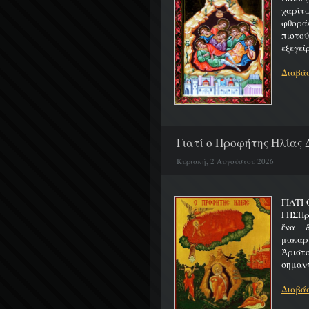
χαρίτ
φθορά
πιστο
εξεγείρ
Διαβάσ
Γιατί ο Προφήτης Ηλίας 
Κυριακή, 2 Αυγούστου 2026
ΓΙΑΤΙ
ΓΗΣΠρ
ἕνα 
μακαρ
Ἀριστ
σημαντ
Διαβάσ