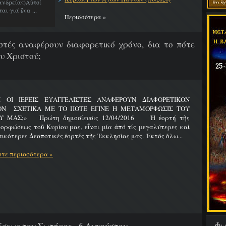
νδρείας)Αὐτοί
ι γιά ἕνα ...
Περισσότερα »
λιστές αναφέρουν διαφορετικό χρόνο, δια το πότε
υ Χριστού;
Ι ΟΙ ΙΕΡΕΙΣ ΕΥΑΓΓΕΛΙΣΤΕΣ ΑΝΑΦΕΡΟΥΝ ΔΙΑΦΟΡΕΤΙΚΟΝ
ΟΝ ΣΧΕΤΙΚΑ ΜΕ ΤΟ ΠΟΤΕ ΕΓΙΝΕ Η ΜΕΤΑΜΟΡΦΩΣΙΣ ΤΟΥ
Υ ΜΑΣ;» Πρώτη δημοσίευσις 12/04/2016 Ἡ ἑορτή τῆς
ρφώσεως τοῦ Κυρίου μας, εἶναι μία ἀπό τίς μεγαλύτερες καί
ικότερες Δεσποτικές ἑορτές τῆς Ἐκκλησίας μας. Ἐκτός ὅλω...
τε περισσότερα »
Φω
εως του Σωτήρος - 6 Αυγούστου