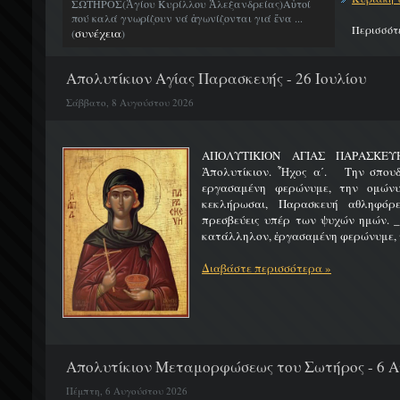
ΣΩΤΗΡΟΣ(Ἁγίου Κυρίλλου Ἀλεξανδρείας)Αὐτοί
πού καλά γνωρίζουν νά ἀγωνίζονται γιά ἕνα ...
Περισσότ
συνέχεια
(
)
Απολυτίκιον Αγίας Παρασκευής - 26 Ιουλίου
Σάββατο, 8 Αυγούστου 2026
ΑΠΟΛΥΤΙΚΙΟΝ ΑΓΙΑΣ ΠΑΡ
Ἀπολυτίκιον. Ἦχος α΄. Την σπουδ
εργασαμένη φερώνυμε, την ομώνυ
κεκλήρωσαι, Παρασκευή αθληφόρε
πρεσβεύεις υπέρ των ψυχών ημών. _
κατάλληλον, ἐργασαμένη φερώνυμε, τ
Διαβάστε περισσότερα »
Απολυτίκιον Μεταμορφώσεως του Σωτήρος - 6 
Πέμπτη, 6 Αυγούστου 2026