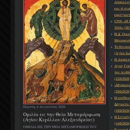
Αποκαλύψε
και τί συ
κηρύγματό
CNN: «Η 
2016» (28/
Η Δ΄ Οικο
Μονοφυσίτ
Το θαυμα
(Αγίου Ιω
Η Αμφίεση
Άγιος Γρη
την Αλήθε
(22/6/2026
«Μνημονεύ
(20/6/2026
Η ασέβει
Δόγματα κ
Πέμπτη, 6 Αυγούστου 2026
(18/6/2026
Ομιλία εις την Θεία Μεταμόρφωση
Η Σύναξι
(Αγίου Κυρίλλου Αλεξανδρείας)
(14/6/2026
ΟΜΙΛΙΑ ΕΙΣ ΤΗΝ ΘΕΙΑ ΜΕΤΑΜΟΡΦΩΣΗ ΤΟΥ
Κυριακή τ