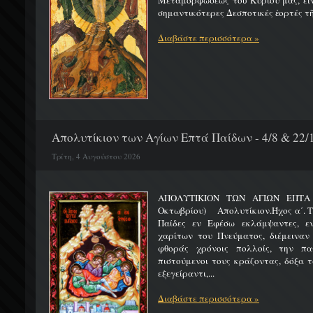
Μεταμορφώσεως τοῦ Κυρίου μας, εἶν
σημαντικότερες Δεσποτικές ἑορτές τῆ
Διαβάστε περισσότερα »
Απολυτίκιον των Αγίων Επτά Παίδων - 4/8 & 22/
Τρίτη, 4 Αυγούστου 2026
ΑΠΟΛΥΤΙΚΙΟΝ ΤΩΝ ΑΓΙΩΝ ΕΠΤΑ 
Οκτωβρίου) Απολυτίκιον.Ήχος α΄. Τη
Παίδες εν Εφέσω εκλάμψαντες, ε
χαρίτων του Πνεύματος, διέμειναν
φθοράς χρόνοις πολλοίς, την πα
πιστούμενοι τους κράζοντας, δόξα 
εξεγείραντι,...
Διαβάστε περισσότερα »