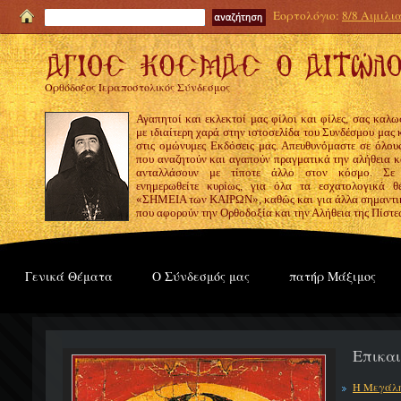
Εορτολόγιο:
8/8 Αιμιλι
Ορθόδοξος Ιεραποστολικός Σύνδεσμος
Αγαπητοί και εκλεκτοί μας φίλοι και φίλες, σας καλω
με ιδιαίτερη χαρά στην ιστοσελίδα του Συνδέσμου μας
στις ομώνυμες Εκδόσεις μας. Απευθυνόμαστε σε όλους
που αναζητούν και αγαπούν πραγματικά την αλήθεια κα
ανταλλάσουν με τίποτε άλλο στον κόσμο. Σε
ενημερωθείτε κυρίως, για όλα τα εσχατολογικά θ
«ΣΗΜΕΙΑ των ΚΑΙΡΩΝ», καθώς και για άλλα σημαντι
που αφορούν την Ορθοδοξία και την Αλήθεια της Πίστε
Γενικά Θέματα
Ο Σύνδεσμός μας
πατήρ Μάξιμος
Επικα
Η Μεγάλη