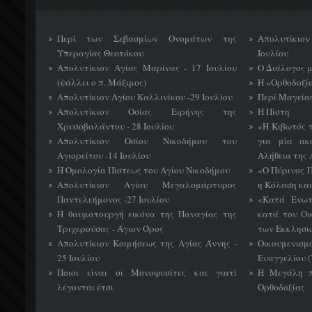
Περί των Σεβασμίων Ονομάτων της
Απολυτίκιο
Υπεραγίας Θεοτόκου
Ιουλίου
Απολυτίκιον Αγίας Μαρίνας - 17 Ιουλίου
Ο Διάλογος 
(ψάλλει ο π. Μάξιμος)
Η «Ορθοδοξί
Απολυτίκιον Αγίου Καλλινίκου -29 Ιουλίου
Περί Μαγείας
Απολυτίκιον Οσίας Ειρήνης της
Η Πίστη
Χρυσοβαλάντου - 28 Ιουλίου
«H Κιβωτός 
Απολυτίκιον Οσίου Νικοδήμου του
για μία ακ
Αγιορείτου -14 Ιουλίου
Αλήθεια της 
Η Ομολογία Πίστεως του Αγίου Νικοδήμου
«Ο Πύρινος Π
Απολυτίκιον Αγίου Μεγαλομάρτυρος
η Κόλαση και
Παντελεήμονος -27 Ιουλίου
«Κατά Ενωτ
Η θαυματουργή εικόνα της Παναγίας της
κατά του Οι
Τριχερούσας - Άγιον Όρος
των Εκκλησι
Απολυτίκιον Κοιμήσεως της Αγίας Άννης -
Οικουμεν
25 Ιουλίου
Ευαγγελίου 
Ποιοι είναι οι Μονοφυσίτες και γιατί
Η Μεγάλη π
λέγονται έτσι
Ορθοδοξίας