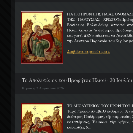
ΓΙΑΤΙ Ο ΠΡΟΦΗΤΗΣ ΗΛΙΑΣ ΟΝΟΜΑΖ
ΤΗΣ ΠΑΡΟΥΣΙΑΣ ΧΡΙΣΤΟΥ»Πρώτη 
Βασίλειος Βολουδάκης απαντά στ
Ηλίας λέγεται "ο δεύτερος Πρόδρομ
και γιατί ΔΕΝ πρόκειται να ξαναέλθε
την Δευτέρα Παρουσία του Κυρίου μας
Διαβάστε περισσότερα »
Το Απολυτίκιον του Προφήτου Ηλιού - 20 Ιουλίο
Κυριακή, 2 Αυγούστου 2026
ΤΟ ΑΠΟΛΥΤΙΚΙΟΝ ΤΟΥ ΠΡΟΦΗΤΟΥ Η
Ταχύ προκατάλαβε.Ὁ ἔνσαρκος Ἄγγε
δεύτερος Πρόδρομος, τῆς παρουσίας Χ
καταπέμψας, Ἐλισαίῳ τὴν χάριν, ν
καθαρίζει, δ...