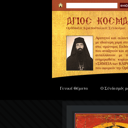
Ορθόδοξος Ιεραποστολικός Σύνδεσμος
Αγαπητοί και εκλεκτ
με ιδιαίτερη χαρά σ
στις ομώνυμες Εκδόσ
που αναζητούν και α
ανταλλάσουν με τ
ενημερωθείτε κυρίω
«ΣΗΜΕΙΑ των ΚΑΙΡΩΝ
που αφορούν την Ορθ
Γενικά Θέματα
Ο Σύνδεσμός μ