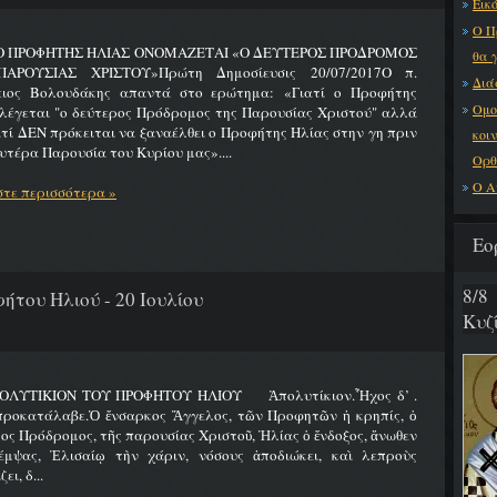
Εικό
Ο Π
 Ο ΠΡΟΦΗΤΗΣ ΗΛΙΑΣ ΟΝΟΜΑΖΕΤΑΙ «Ο ΔΕΥΤΕΡΟΣ ΠΡΟΔΡΟΜΟΣ
θα 
ΑΡΟΥΣΙΑΣ ΧΡΙΣΤΟΥ»Πρώτη Δημοσίευσις 20/07/2017Ο π.
Διά
ειος Βολουδάκης απαντά στο ερώτημα: «Γιατί ο Προφήτης
Ομο
λέγεται "ο δεύτερος Πρόδρομος της Παρουσίας Χριστού" αλλά
ατί ΔΕΝ πρόκειται να ξαναέλθει ο Προφήτης Ηλίας στην γη πριν
κοι
υτέρα Παρουσία του Κυρίου μας»....
Ορθ
Ο Α
τε περισσότερα »
Εο
8/8
ήτου Ηλιού - 20 Ιουλίου
Κυζ
ΟΛΥΤΙΚΙΟΝ ΤΟΥ ΠΡΟΦΗΤΟΥ ΗΛΙΟΥ Ἀπολυτίκιον.Ἦχος δ’ .
προκατάλαβε.Ὁ ἔνσαρκος Ἄγγελος, τῶν Προφητῶν ἡ κρηπίς, ὁ
ος Πρόδρομος, τῆς παρουσίας Χριστοῦ, Ἠλίας ὁ ἔνδοξος, ἄνωθεν
έμψας, Ἐλισαίῳ τὴν χάριν, νόσους ἀποδιώκει, καὶ λεπροὺς
ει, δ...