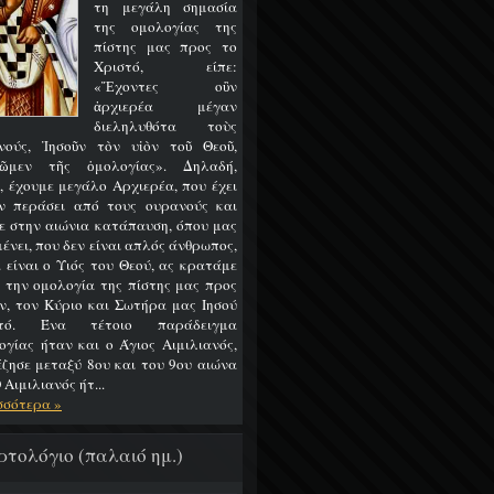
τη μεγάλη σημασία
της ομολογίας της
πίστης μας προς το
Χριστό, είπε:
«Ἔχοντες οὒν
ἀρχιερέα μέγαν
διεληλυθότα τοὺς
νούς, Ἰησοῦν τὸν υἱὸν τοῦ Θεοῦ,
ῶμεν τῆς ὁμολογίας». Δηλαδή,
, έχουμε μεγάλο Αρχιερέα, που έχει
ν περάσει από τους ουρανούς και
ε στην αιώνια κατάπαυση, όπου μας
ένει, που δεν είναι απλός άνθρωπος,
 είναι ο Υιός του Θεού, ας κρατάμε
 την ομολογία της πίστης μας προς
ν, τον Κύριο και Σωτήρα μας Ιησού
στό. Ένα τέτοιο παράδειγμα
ογίας ήταν και ο Άγιος Αιμιλιανός,
έζησε μεταξύ 8ου και του 9ου αιώνα
 Αιμιλιανός ήτ...
σσότερα »
ρτολόγιο (παλαιό ημ.)