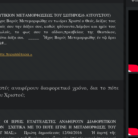
ΥΤΙΚΙΟΝ ΜΕΤΑΜΟΡΦΩΣΕΩΣ ΤΟΥ ΣΩΤΗΡΟΣ(6 ΑΥΓΟΥΣΤΟΥ)
Βαρύς Μετεμορφώθης εν τω όρει Χριστέ ο Θεός, δείξας τοις
ίς σου την δόξαν σου, καθώς ηδύναντο.Λάμψον και ημίν τοις
ωλοίς, το φως σου το αΐδιον,πρεσβείαις της Θεοτόκου,
ότα δόξα σοι. _____ Ἦχος Βαρύς Μετεμορφώθης ἐν τῷ ὄρει
#...
τε περισσότερα »
λιστές αναφέρουν διαφορετικό χρόνο, δια το πότε
υ Χριστού;
Ι ΟΙ ΙΕΡΕΙΣ ΕΥΑΓΓΕΛΙΣΤΕΣ ΑΝΑΦΕΡΟΥΝ ΔΙΑΦΟΡΕΤΙΚΟΝ
ΟΝ ΣΧΕΤΙΚΑ ΜΕ ΤΟ ΠΟΤΕ ΕΓΙΝΕ Η ΜΕΤΑΜΟΡΦΩΣΙΣ ΤΟΥ
Υ ΜΑΣ;» Πρώτη δημοσίευσις 12/04/2016 Ἡ ἑορτή τῆς