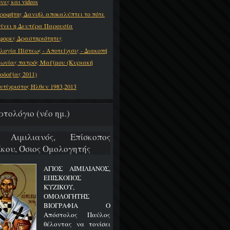
νες και videos
ροφήτης Δανιήλ αποκαλύπτει το πότε
γίνει η Δευτέρα Παρουσία
φορες Δραστηριότητες
λογία Πίστεως - Αποτείχισις - Διακοπή
νωνίας πατρός Μαξίμου (Κυριακή
οδοξίας 2011)
ντίχριστος Ήλθεν 1983,2013
ρτολόγιο (νέο ημ.)
 Αιμιλιανός, Επίσκοπος
ίκου, Όσιος Ομολογητής
ΑΓΙΟΣ ΑΙΜΙΛΙΑΝΟΣ,
ΕΠΙΣΚΟΠΟΣ
ΚΥΖΙΚΟΥ,
ΟΜΟΛΟΓΗΤΗΣ
ΒΙΟΓΡΑΦΙΑ Ο
Απόστολος Παύλος
θέλοντας να τονίσει