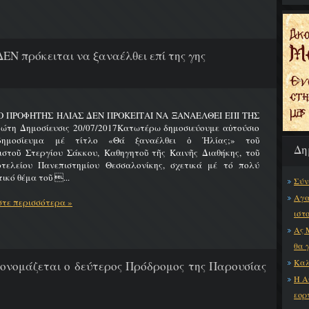
ΔΕΝ πρόκειται να ξαναέλθει επί της γης
 Ο ΠΡΟΦΗΤΗΣ ΗΛΙΑΣ ΔΕΝ ΠΡΟΚΕΙΤΑΙ ΝΑ ΞΑΝΑΕΛΘΕΙ ΕΠΙ ΤΗΣ
ώτη Δημοσίευσις 20/07/2017Κατωτέρω δημοσιεύουμε αὐτούσιο
δημοσίευμα μέ τίτλο «Θά ξαναέλθει ὁ Ἠλίας;» τοῦ
Δη
ιστοῦ Στεργίου Σάκκου, Καθηγητοῦ τῆς Καινῆς Διαθήκης, τοῦ
οτελείου Πανεπιστημίου Θεσσαλονίκης, σχετικά μέ τό πολύ
ικό θέμα τοῦ ...
Σύν
Αγα
τε περισσότερα »
ιστ
Ας 
θα 
Καλ
 ονομάζεται ο δεύτερος Πρόδρομος της Παρουσίας
Η Α
εορ