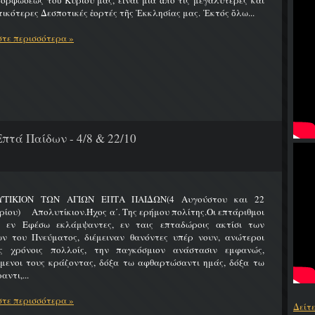
ρφώσεως τοῦ Κυρίου μας, εἶναι μία ἀπό τίς μεγαλύτερες καί
ικότερες Δεσποτικές ἑορτές τῆς Ἐκκλησίας μας. Ἐκτός ὅλω...
τε περισσότερα »
πτά Παίδων - 4/8 & 22/10
ΤΙΚΙΟΝ ΤΩΝ ΑΓΙΩΝ ΕΠΤΑ ΠΑΙΔΩΝ(4 Αυγούστου και 22
ίου) Απολυτίκιον.Ήχος α΄. Της ερήμου πολίτης.Οι επτάριθμοι
ς εν Εφέσω εκλάμψαντες, εν ταις επταδώροις ακτίσι των
ων του Πνεύματος, διέμειναν θανόντες υπέρ νουν, ανώτεροι
ς χρόνοις πολλοίς, την παγκόσμιον ανάστασιν εμφανώς,
ύμενοι τους κράζοντας, δόξα τω αφθαρτώσαντι ημάς, δόξα τω
αντι,...
τε περισσότερα »
Δείτ