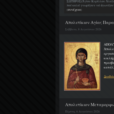
ΣΩΤΗΡΟΣ(Ἁγίου Κυρίλλου Ἀλεξα
πού καλά γνωρίζουν νά ἀγωνίζοντα
συνέχεια
(
)
Απολυτίκιον Αγίας Παρασ
Σάββατο, 8 Αυγούστου 2026
ΑΠΟ
Ἀπολυ
εργασ
κεκλή
πρεσβ
κατάλλ
Διαβάσ
Απολυτίκιον Μεταμορφώσ
Πέμπτη, 6 Αυγούστου 2026