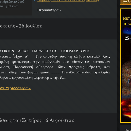
νδρείας)Αὐτοί
ι γιά ἕνα ...
Περισσότερα »
κευής - 26 Ιουλίου
ΛΥΤΙΚΙΟΝ ΑΓΙΑΣ ΠΑΡΑΣΚΕΥΗΣ ΟΣΙΟΜΑΡΤΥΡΟΣ
τίκιον. Ἦχος α΄. Την σπουδήν σου τη κλήσει κατάλληλον,
αμένη φερώνυμε, την ομώνυμόν σου πίστιν εις κατοικίαν
ρωσαι, Παρασκευή αθληφόρε· όθεν προχέεις ιάματα, και
εύεις υπέρ των ψυχών ημών. ____ Τὴν σπουδήν σου τῇ κλήσει
ηλον, ἐργασαμένη φερώνυμε, τὴν &...
τε περισσότερα »
εως του Σωτήρος - 6 Αυγούστου
Φω