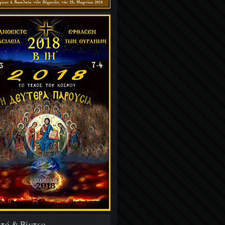
τό & Βίντεο