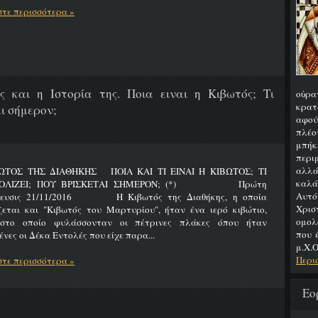
τε περισσότερα »
ς και η Ιστορία της. Ποια ειναι η Κιβωτός; Τι
οὐρα
κρατ
ι σήμερον;
αφού
πλέο
μπήκ
περιμ
αλλά
ΩΤΟΣ ΤΗΣ ΔΙΑΘΗΚΗΣ ΠΟΙΑ ΚΑΙ ΤΙ ΕΙΝΑΙ Η ΚΙΒΩΤΟΣ; ΤΙ
καλά
ΟΛΙΖΕΙ; ΠΟΥ ΒΡΙΣΚΕΤΑΙ ΣΗΜΕΡΟΝ; (*) Πρώτη
Αυτό
ίευσις 21/11/2016 Η Κιβωτός της Διαθήκης, η οποία
Χρι
ζεται και "Κιβωτός του Μαρτυρίου", ήταν ένα ιερό κιβώτιο,
ομολ
στο οποίο φυλάσσονταν οι πέτρινες πλάκες όπου ήταν
που 
νες οι Δέκα Εντολές που είχε παρα...
μ.Χ.Ο
Περι
τε περισσότερα »
Εο