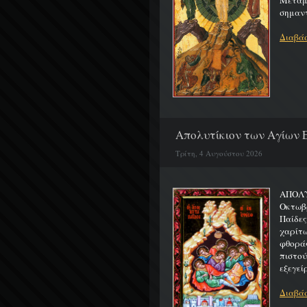
Μεταμο
σημαντ
Διαβάσ
Απολυτίκιον των Αγίων Ε
Τρίτη, 4 Αυγούστου 2026
ΑΠΟΛΥ
Οκτωβρ
Παίδε
χαρίτ
φθορά
πιστο
εξεγείρ
Διαβάσ