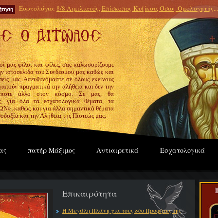
Εορτολόγιο:
8/8 Αιμιλιανός, Επίσκοπος Κυζίκου, Όσιος Ομολογητής
...
οί μας φίλοι και φίλες, σας καλωσορίζουμε
την ιστοσελίδα του Συνδέσμου μας καθώς και
εις μας. Απευθυνόμαστε σε όλους εκείνους
γαπούν πραγματικά την αλήθεια και δεν την
ίποτε άλλο στον κόσμο. Σε μας, θα
ς, για όλα τα εσχατολογικά θέματα, τα
», καθώς και για άλλα σημαντικά θέματα
οδοξία και την Αλήθεια της Πίστεώς μας.
ας
πατήρ Μάξιμος
Αντιαιρετικά
Εσχατολογικά
Επικαιρότητα
Η Μεγάλη Πλάνη για τους δύο Προφήτες της