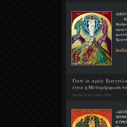
ΑΠΟΛ
Ήχος 
Μαθητα
αμαρτ
φωτοδ
Χριστ&
Διαβάσ
Γιατί οι ιερείς Ευαγγε
έγινε η Μεταμόρφωση το
Πέμπτη, 6 Αυγούστου 2026
«ΔΙΑΤ
ΧΡΟΝ
ΚΥΡΙΟ