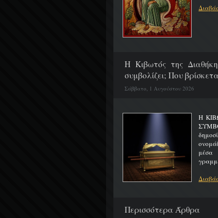
Διαβάσ
H Κιβωτός της Διαθήκη
συμβολίζει; Που βρίσκετα
Σάββατο, 1 Αυγούστου 2026
Η ΚΙΒ
ΣΥΜΒ
δημοσ
ονομά
μέσα 
γραμμέ
Διαβάσ
Περισσότερα Άρθρα