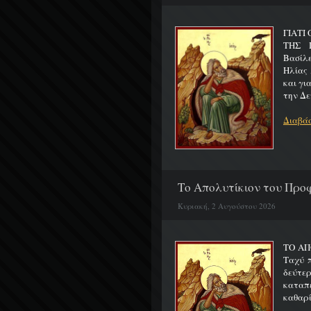
ΓΙΑΤΙ
ΤΗΣ Π
Βασίλ
Ηλίας 
και γι
την Δε
Διαβάσ
Το Απολυτίκιον του Προφ
Κυριακή, 2 Αυγούστου 2026
ΤΟ ΑΠ
Ταχύ 
δεύτερ
καταπ
καθαρίζ