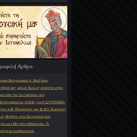
μοφιλή Άρθρα
τομο Βιογραφικό π. Μαξίμου
πητοί μας φίλοι! Καλώς ορίσατε στην
οσελίδα του Συνδέσμου μας
Μετανοήσουμε ΟΛΟΙ, γιατί ΣΥΝΤΟΜΑ
γίνει η Β΄ Παρουσία του Κ.Η.Ι. Χριστού!
ώς Ήλθατε στα Εσχατολογικά
γία και Μεγάλη Εβδομάδα. Τι
τάζουμε καθημερινά.