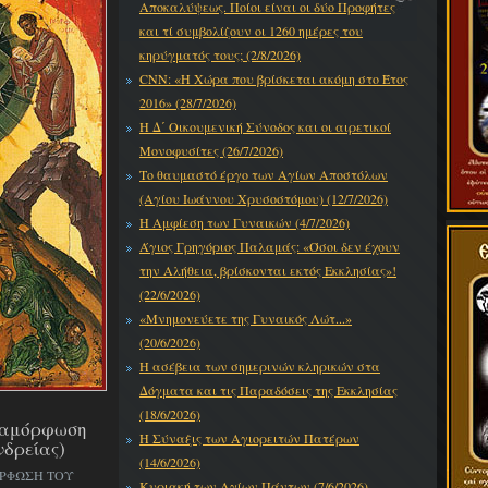
Αποκαλύψεως. Ποίοι είναι οι δύο Προφήτες
και τί συμβολίζουν οι 1260 ημέρες του
κηρύγματός τους; (2/8/2026)
CNN: «Η Χώρα που βρίσκεται ακόμη στο Έτος
2016» (28/7/2026)
Η Δ΄ Οικουμενική Σύνοδος και οι αιρετικοί
Μονοφυσίτες (26/7/2026)
Το θαυμαστό έργο των Αγίων Αποστόλων
(Αγίου Ιωάννου Χρυσοστόμου) (12/7/2026)
Η Αμφίεση των Γυναικών (4/7/2026)
Άγιος Γρηγόριος Παλαμάς: «Όσοι δεν έχουν
την Αλήθεια, βρίσκονται εκτός Εκκλησίας»!
(22/6/2026)
«Μνημονεύετε της Γυναικός Λώτ...»
(20/6/2026)
Η ασέβεια των σημερινών κληρικών στα
Δόγματα και τις Παραδόσεις της Εκκλησίας
(18/6/2026)
εταμόρφωση
Η Σύναξις των Αγιορειτών Πατέρων
νδρείας)
(14/6/2026)
ΟΡΦΩΣΗ ΤΟΥ
Κυριακή των Αγίων Πάντων (7/6/2026)