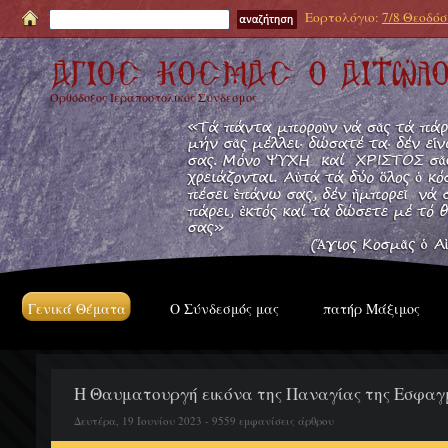
Εορτολόγιο:
7/8 Θεοδόσι
Ορθόδοξος Ιεραποστολικός Σύνδεσμος
Γενικά Θέματα
Ο Σύνδεσμός μας
πατήρ Μάξιμος
Η Θαυματουργή εικόνα της Παναγίας της Εσφαγμ
Δευτέρα, 19 Ιουνίου 2023 - 9559 εμφανίσεις άρθρου