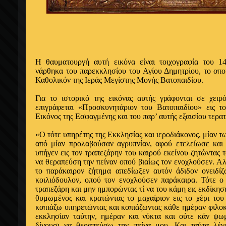
Η θαυματουργή αυτή εικόνα είναι τοιχογραφία του 1
νάρθηκα του παρεκκλησίου του Αγίου Δημητρίου, το οπο
Καθολικόν της Ιεράς Μεγίστης Μονής Βατοπαιδίου.
Για το ιστορικό της εικόνας αυτής γράφονται σε χει
επιγράφεται «Προσκυνητάριον του Βατοπαιδίου» εις τ
Εικόνος της Εσφαγμένης και του παρ’ αυτής εξαισίου τερα
«Ο τότε υπηρέτης της Εκκλησίας και ιεροδιάκονος, μίαν 
από μίαν προλαβούσαν αγρυπνίαν, αφού ετελείωσε και 
υπήγεν εις τον τραπεζάρην του καιρού εκείνου ζητώντας 
να θεραπεύση την πείναν οπού βιαίως τον ενοχλούσεν. Αλ
το παράκαιρον ζήτημα απεδίωξεν αυτόν άδιδον ονειδίζ
κοιλιόδουλον, οπού τον ενοχλούσεν παράκαιρα. Τότε ο 
τραπεζάρη και μην ημπορώντας τί να του κάμη εις εκδίκηση
θυμωμένος και κρατώντας το μαχαίριον εις το χέρι του
κοπιάζω υπηρετώντας και κοπιάζωντας κάθε ημέραν φιλοκ
εκκλησίαν ταύτην, ημέραν και νύκτα και ούτε κάν ψω
δίνουσι να θεραπεύσω την πείνα μου. Και ταύτα λέγο