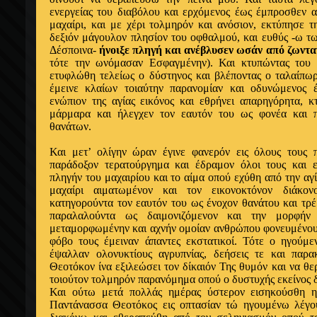
ενεργείας του διαβόλου και ερχόμενος έως έμπροσθεν α
μαχαίρι, και με χέρι τολμηρόν και ανόσιον, εκτύπησε τη
δεξιόν μάγουλον πλησίον του οφθαλμού, και ευθύς -ω 
Δέσποινα-
ήνοιξε πληγή και ανέβλυσεν ωσάν από ζωντ
τότε την ωνόμασαν Εσφαγμένην). Και κτυπώντας του 
ετυφλώθη τελείως ο δύστηνος και βλέποντας ο ταλαίπωρ
έμεινε κλαίων τοιαύτην παρανομίαν και οδυνώμενος έ
ενώπιον της αγίας εικόνος και εθρήνει απαρηγόρητα, κ
μάρμαρα και ήλεγχεν τον εαυτόν του ως φονέα και 
θανάτων.
Και μετ’ ολίγην ώραν έγινε φανερόν εις όλους τους 
παράδοξον τερατούργημα και έδραμον όλοι τους και 
πληγήν του μαχαιρίου και το αίμα οπού εχύθη από την αγ
μαχαίρι αιματωμένον και τον εικονοκτόνον διάκο
κατηγορούντα τον εαυτόν του ως ένοχον θανάτου και τρ
παραλαλούντα ως δαιμονιζόμενον και την μορφήν 
μεταμορφωμένην και αχνήν ομοίαν ανθρώπου φονευμένου 
φόβο τους έμειναν άπαντες εκστατικοί. Τότε ο ηγούμ
έψαλλαν ολονυκτίους αγρυπνίας, δεήσεις τε και παρα
Θεοτόκον ίνα εξιλεώσει τον δίκαιόν Της θυμόν και να θε
τοιούτον τολμηρόν παρανόμημα οπού ο δυστυχής εκείνος 
Και ούτω μετά πολλάς ημέρας ύστερον εισηκούσθη η
Παντάνασσα Θεοτόκος εις οπτασίαν τώ ηγουμένω λέγο