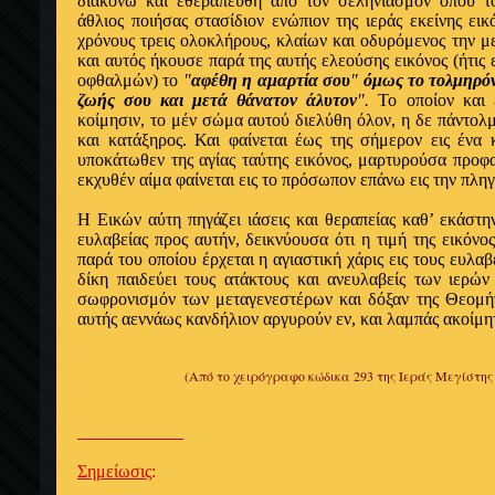
διακόνω και εθεραπεύθη από τον σεληνιασμόν οπού το
άθλιος ποιήσας στασίδιον ενώπιον της ιεράς εκείνης εικ
χρόνους τρεις ολοκλήρους, κλαίων και οδυρόμενος την μ
και αυτός ήκουσε παρά της αυτής ελεούσης εικόνος (ήτις
οφθαλμών) το
"
αφέθη η αμαρτία σου
"
όμως το τολμηρόν 
ζωής σου και μετά θάνατον άλυτον
".
Το οποίον και 
κοίμησιν, το μέν σώμα αυτού διελύθη όλον, η δε πάντολμ
και κατάξηρος. Και φαίνεται έως της σήμερον εις ένα 
υποκάτωθεν της αγίας ταύτης εικόνος, μαρτυρούσα προφ
εκχυθέν αίμα φαίνεται εις το πρόσωπον επάνω εις την πλη
Η Εικών αύτη πηγάζει ιάσεις και θεραπείας καθ’ εκάστην
ευλαβείας προς αυτήν, δεικνύουσα ότι η τιμή της εικόνος
παρά του οποίου έρχεται η αγιαστική χάρις εις τους ευλαβ
δίκη παιδεύει τους ατάκτους και ανευλαβείς των ιερών
σωφρονισμόν των μεταγενεστέρων και δόξαν της Θεομή
αυτής αεννάως κανδήλιον αργυρούν εν, και λαμπάς ακοίμη
(Από το χειρόγραφο κώδικα 293 της Ιεράς Μεγίστης
____________
Σημείωσις
: