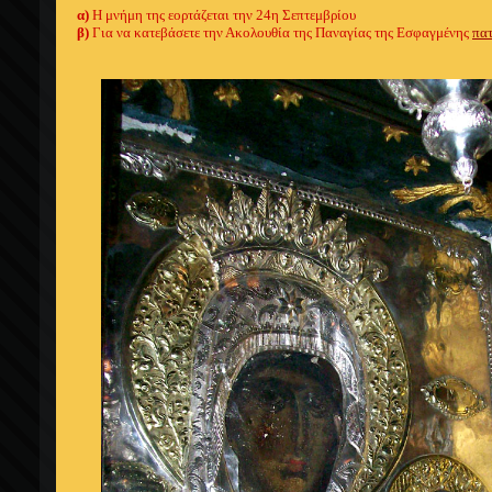
α)
Η μνήμη της εορτάζεται την 24
η
Σεπτεμβρίου
β)
Για να κατεβάσετε την Ακολουθία της Παναγίας της Εσφαγμένης
πατ