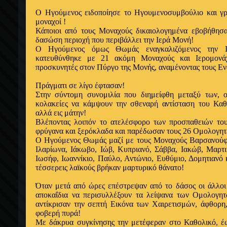
Ο Ηγούμενος ειδοποίησε το Ηγουμενοσυμβούλιο και γρ
μοναχοί !
Κάποιοι από τους Μοναχούς δικαιολογημένα εβοβήθησα
δασώση περιοχή που περιβάλλει την Ιερά Μονή!
Ο Ηγούμενος όμως Θωμάς εναγκαλιζόμενος την Ι
κατευθύνθηκε με 21 ακόμη
Μοναχούς
και
Ιερομον
προσκυνητές στον Πύργο της Μονής, αναμένοντας τους Εν
Πράγματι σε λίγο έφτασαν!
Στην σύντομη συνομιλία που διημείφθη μεταξύ των, 
κολακείες να κάμψουν την σθεναρή αντίσταση του Κα
αλλά εις μάτην!
Βλέποντας λοιπόν το ατελέσφορο των προσπαθειών του
φρύγανα και ξερόκλαδα και παρέδωσαν τους 26 Ομολογητ
Ο Ηγούμενος Θωμάς μαζί με τους Μοναχούς Βαρσανούφι
Ιλαρίωνα, Ιάκωβο, Ιώβ, Κυπριανό, Σάββα, Ιακώβ, Μαρτι
Ιωσήφ, Ιωαννίκιο, Παύλο, Αντώνιο, Ευθύμιο, Δομητιανό 
τέσσερεις λαϊκούς βρήκαν μαρτυρικό θάνατο!
Όταν μετά από ώρες επέστρεψαν από το δάσος οι άλλοι
αποκαΐδια να περισυλλέξουν τα λείψανα των Ομολογη
αντίκρισαν την σεπτή Εικόνα των Χαιρετισμών, άφθορη,
φοβερή πυρά!
Με δάκρυα συγκίνησης την μετέφεραν στο Καθολικό, έ