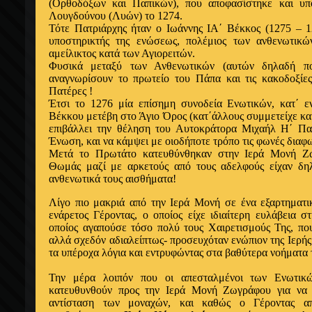
(Ορθοδόξων και Παπικών), που αποφασίστηκε και υπ
Λουγδούνου (Λυών) το 1274.
Τότε Πατριάρχης ήταν ο Ιωάννης
ΙΑ΄
Βέκκος
(1275 – 1
υποστηρικτής της ενώσεως, πολέμιος των ανθενωτικών
αμείλικτος κατά των Αγιορειτών.
Φυσικά μεταξύ των Ανθενωτικών (αυτών δηλαδή π
αναγνωρίσουν το πρωτείο του Πάπα και τις κακοδοξίες 
Πατέρες !
Έτσι το 1276 μία επίσημη συνοδεία Ενωτικών, κατ΄ ε
Βέκκου μετέβη στο Άγιο Όρος
(κατ΄άλλους συμμετείχε και
επιβάλλει την θέληση του Αυτοκράτορα Μιχαήλ Η΄ Πα
Ένωση, και να κάμψει με οιοδήποτε τρόπο τις φωνές διαφω
Μετά το Πρωτάτο κατευθύνθηκαν στην Ιερά Μονή Ζ
Θωμάς μαζί με αρκετούς από τους αδελφούς είχαν δη
ανθενωτικά τους αισθήματα!
Λίγο πιο μακριά από την Ιερά Μονή σε ένα εξαρτηματικ
ενάρετος Γέροντας, ο οποίος είχε ιδιαίτερη ευλάβεια 
οποίος αγαπούσε τόσο πολύ τους Χαιρετισμούς Της, που
αλλά σχεδόν αδιαλείπτως- προσευχόταν ενώπιον της Ιερής
τα υπέροχα λόγια και εντρυφώντας στα βαθύτερα νοήματα 
Την μέρα λοιπόν που οι απεσταλμένοι των Ενωτικ
κατευθυνθούν προς την Ιερά Μονή Ζωγράφου για να 
αντίσταση των μοναχών, και καθώς ο Γέροντας απ