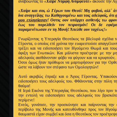
αναβοώντας το
«
Χαίρε Νύμφη Ανύμφευτε
»
άκουσε την Αγ
«
Χαίρε και σοι, ώ Γέρων του Θεού! Μη φοβού, αλλ΄ ά
ίνα αναγγείλης τω Καθηγουμένω και τοις αδελφοίς, ότι
μου επλησίασαν
! Οστις ουν υπάρχει ασθενής τω φρο
έως του παρελθείν τον πειρασμόν! Οι δε εφιέμ
παραμενέτωσαν εν τη Μονή! Άπελθε ουν ταχέως
!»
Γνωρίζοντας η Υπεραγία Θεοτόκος τα βδελυρά σχέδια 
Γέροντα, ο οποίος επί χρόνια την ευαρεστούσε απαγγέλον
τρέξει και να ειδοποιήσει τον Ηγούμενο Θωμά και του
άφιξη των Ενωτικών. Και μάλιστα προέτρεψε με την μη
αδελφούς αισθάνονταν φόβο να φύγουν και να κρυφτούν, 
Όσοι όμως ήταν πρόθυμοι να μαρτυρήσουν για την Ορθοδ
ώστε να λάβουν τον στέφανο των Ομολογητών!
Αυτό ακριβώς έπραξε και ο Άγιος Γέροντας.
Υπακούον
ειδοποιήσει τους αδελφούς του.
Φθάνοντας στην πύλη τ
θαύμα!
Η Ιερά Εικόνα της Υπεραγίας Θεοτόκου, που λίγο πριν 
την εντολή να ειδοποιήσει τους αδελφούς του βρισκότ
περίμενε!
Ενεός, γονάτισε, την προσκύνησε και παίρνοντας την
περίβολο της Μονής και κατευθύνθηκε προς τον Ηγούμ
θαυμαστά είχαν συμβεί και όσα η Θεοτόκος τον προέτρεψε