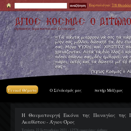
Εορτολόγιο:
7/8 Θεοδόσι
Ορθόδοξος Ιεραποστολικός Σύνδεσμος
Γενικά Θέματα
Ο Σύνδεσμός μας
πατήρ Μάξιμος
Η Θαυματουργή Εικόνα της Παναγίας της 
Ακαθίστου - Άγιον Όρος
Τετάρτη, 22 Σεπτεμβρίου 2021 - 12576 εμφανίσεις άρθρου