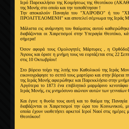
Ιερό Παρεκκλήσιο της Κοιμήσεως της Θεοτόκου (ΑΚΑΘ
της Μονής στο οποίο και την τοποθέτησαν !
Την αποκαλούν Παναγία του "ΧΑΙΡΟΒΟ" ή του 
ΠΡΟΑΓΓΕΛΟΜΕΝΗ" και αποτελεί σέμνωμα της Ιεράς Μ
Μάλιστα εις ανάμνηση του θαύματος αυτού καθιερώθηκ
διαβάζονται οι Χαιρετισμοί στην Υπεραγία Θεοτόκο, κά
σήμερα!
Όσον αφορά τους Ομολογητές Μάρτυρες , η Ορθόδοξ
Άγιους και όρισε η μνήμη τους να εορτάζεται στις 22 Σε
στις 10 Οκτωβρίου!
Στο βόρειο τοίχο της λιτής του Καθολικού της Ιεράς Μ
εικονογράφησε το σεπτό τους μαρτύριο και στην βόρεια π
της Ιεράς Μονής αφιερώθηκε και Παρεκκλήσιο στην μνήμη
Αργότερα το 1873 ένα επιβλητικό μαρμάρινο κενοτάφιο
Ιεράς Μονής, εις μνημόσυνο αιώνιον αυτών των γενναίων
Και έγινε η θυσία τους αυτή και το θαύμα της Παναγ
διαβάζονται οι Χαιρετισμοί την ώρα του Κοινωνικού, 
οποία έχουν υιοθετήσει αρκετοί Ιεροί Ναοί στις ημέρες 
Θεοτόκου!