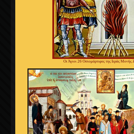
Οι Άγιοι 26 Οσιομάρτυρες της Ιεράς Μονής