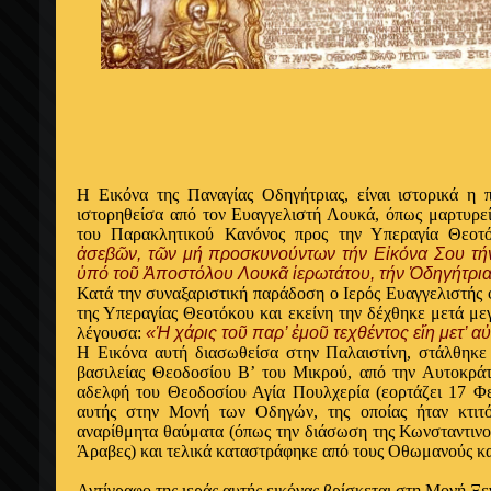
Η Εικόνα της Παναγίας Οδηγήτριας, είναι ιστορικά η 
ιστορηθείσα από τον Ευαγγελιστή Λουκά, όπως μαρτυρεί
του Παρακλητικού Κανόνος προς την Υπεραγία Θεοτ
ἀσεβῶν, τῶν μή προσκυνούντων τήν Εἰκόνα Σου τήν
ὑπό τοῦ Ἀποστόλου Λουκᾶ ἱερωτάτου, τήν Ὁδηγήτρι
Κατά την συναξαριστική παράδοση ο Ιερός Ευαγγελιστής 
της Υπεραγίας Θεοτόκου και εκείνη την δέχθηκε μετά με
λέγουσα:
«Ἡ χάρις τοῦ παρ’ ἐμοῦ τεχθέντος εἴη μετ’ α
Η Εικόνα αυτή διασωθείσα στην Παλαιστίνη, στάλθηκε
βασιλείας Θεοδοσίου Β’ του Μικρού, από την Αυτοκρά
αδελφή του Θεοδοσίου Αγία Πουλχερία (εορτάζει 17 Φε
αυτής στην Μονή των Οδηγών, της οποίας ήταν κτιτ
αναρίθμητα θαύματα (όπως την διάσωση της Κωνσταντινο
Άραβες) και τελικά καταστράφηκε από τους Οθωμανούς κ
Αντίγραφο της ιεράς αυτής εικόνας βρίσκεται στη Μονή Ξ