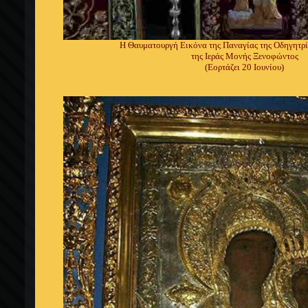
Η Θαυματουργή Εικόνα της Παναγίας της Οδηγητρ
της Ιεράς Μονής Ξενοφώντος
(Εορτάζει 20 Ιουνίου)