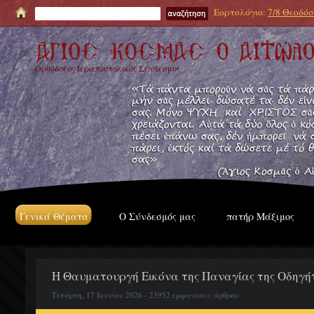
Εορτολόγιο:
7/8 Θεοδόσι
Ορθόδοξος Ιεραποστολικός Σύνδεσμος
Γενικά Θέματα
Ο Σύνδεσμός μας
πατήρ Μάξιμος
Η Θαυματουργή Εικόνα της Παναγίας της Οδηγήτ
Τετάρτη, 17 Ιουνίου 2026 - 23952 εμφανίσεις άρθρου