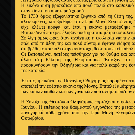
Η εικόνα αυτή βρισκόταν από πολύ παλιά στο καθολικό
στον κίονα του αριστερού χορού.
Το 1730 όμως εξαφανίστηκε ξαφνικά από τη θέση της,
κλειδωμένες, και βρέθηκε στην Ιερά Μονή Ξενοφώντος. 
είχε κλέψει κρυφά και έτσι η εικόνα μεταφέρθηκε 
Βατοπεδινοί πατέρες έλαβαν αυστηρότατα μέτρα ασφαλείας
Σε λίγη όμως ώρα, όταν ανοίχτηκε η εκκλησία για την ακ
πάλι από τη θέση της και πολύ σύντομα έφτανε είδηση 
ότι βρέθηκε και πάλι στην αντίστοιχη θέση του εκεί καθολ
Οι Βατοπεδινοί πατέρες πείσθηκαν για το θαύμα και απ
άλλο στη θέληση της Θεομήτορος. Έτρεξαν στη
προσκυνήσουν την Οδηγήτρια και για πολύ καιρό της έστ
της κατοικία
Έκτοτε, η εικόνα της Παναγίας Οδηγήτριας παραμένει σ
αποτελεί την εφέστιο εικόνα της Μονής. Επιτελεί αμέτρητα
των καρκινοπαθών και των γυναικών που αντιμετωπίζουν 
Η Σύναξη της Θεοτόκου Οδηγήτριας εορτάζεται ετησίως 
Ιουνίου. Η επέτειος του θαυμαστού γεγονότος της μεταφο
πανηγυρικά κάθε χρόνο από την Ιερά Μονή Ξενοφώντ
Οκτωβρίου.