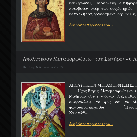
κεκλήρωσαι, Παρασκευή αθληφόρε
πρεσβεύεις υπέρ των ψυχών ημών. _
κατάλληλον, ἐργασαμένη φερώνυμε, τ
Διαβάστε περισσότερα »
Απολυτίκιον Μεταμορφώσεως του Σωτήρος - 6 
Πέμπτη, 6 Αυγούστου 2026
ΑΠΟΛΥΤΙΚΙΟΝ ΜΕΤΑΜΟΡΦΩΣΕΩΣ 
Ήχος Βαρύς Μετεμορφώθης εν τω όρ
Μαθηταίς σου την δόξαν σου, καθώς
αμαρτωλοίς, το φως σου το αΐδι
φωτοδότα δόξα σοι. _____ Ἦχος Β
Χριστ&#...
Διαβάστε περισσότερα »