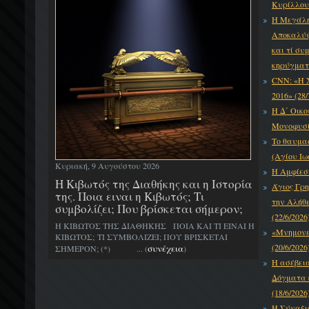
Κυρίλλου 
Η Μεγάλη
Αποκαλύψε
και τί συ
κηρύγματό
CNN: «Η 
2016» (28/
Η Δ΄ Οικο
Μονοφυσίτ
Το θαυμα
(Αγίου Ιω
Κυριακή, 9 Αυγούστου 2026
Η Αμφίεση
H Κιβωτός της Διαθήκης και η Ιστορία
Άγιος Γρη
της. Ποια ειναι η Κιβωτός; Τι
την Αλήθε
συμβολίζει; Που βρίσκεται σήμερον;
(22/6/2026
Η ΚΙΒΩΤΟΣ ΤΗΣ ΔΙΑΘΗΚΗΣ ΠΟΙΑ ΚΑΙ ΤΙ ΕΙΝΑΙ Η
«Μνημονεύ
ΚΙΒΩΤΟΣ; ΤΙ ΣΥΜΒΟΛΙΖΕΙ; ΠΟΥ ΒΡΙΣΚΕΤΑΙ
(20/6/2026
συνέχεια
ΣΗΜΕΡΟΝ; (*) ... (
)
Η ασέβει
Δόγματα κ
(18/6/2026
Η Σύναξι