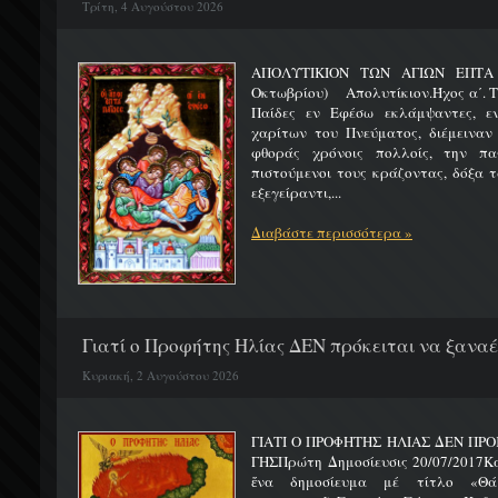
Τρίτη, 4 Αυγούστου 2026
ΑΠΟΛΥΤΙΚΙΟΝ ΤΩΝ ΑΓΙΩΝ ΕΠΤΑ 
Οκτωβρίου) Απολυτίκιον.Ήχος α΄. Τη
Παίδες εν Εφέσω εκλάμψαντες, ε
χαρίτων του Πνεύματος, διέμειναν
φθοράς χρόνοις πολλοίς, την πα
πιστούμενοι τους κράζοντας, δόξα 
εξεγείραντι,...
Διαβάστε περισσότερα »
Γιατί ο Προφήτης Ηλίας ΔΕΝ πρόκειται να ξαναέλ
Κυριακή, 2 Αυγούστου 2026
ΓΙΑΤΙ Ο ΠΡΟΦΗΤΗΣ ΗΛΙΑΣ ΔΕΝ ΠΡΟ
ΓΗΣΠρώτη Δημοσίευσις 20/07/2017Κ
ἕνα δημοσίευμα μέ τίτλο «Θά