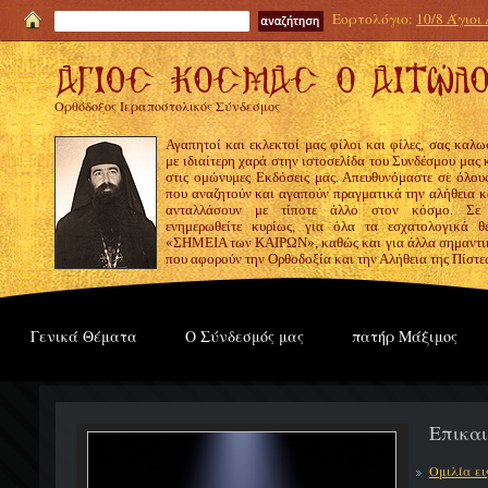
Εορτολόγιο:
10/8 Άγιοι
Ορθόδοξος Ιεραποστολικός Σύνδεσμος
Αγαπητοί και εκλεκτοί μας φίλοι και φίλες, σας καλω
με ιδιαίτερη χαρά στην ιστοσελίδα του Συνδέσμου μας
στις ομώνυμες Εκδόσεις μας. Απευθυνόμαστε σε όλους
που αναζητούν και αγαπούν πραγματικά την αλήθεια κα
ανταλλάσουν με τίποτε άλλο στον κόσμο. Σε
ενημερωθείτε κυρίως, για όλα τα εσχατολογικά θ
«ΣΗΜΕΙΑ των ΚΑΙΡΩΝ», καθώς και για άλλα σημαντι
που αφορούν την Ορθοδοξία και την Αλήθεια της Πίστε
Γενικά Θέματα
Ο Σύνδεσμός μας
πατήρ Μάξιμος
Επικα
Ομιλία ε