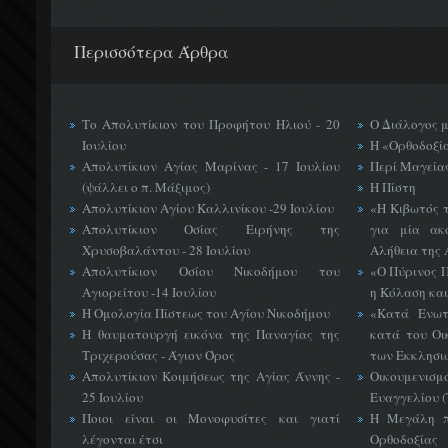
Περισσότερα Άρθρα
Το Απολυτίκιον του Προφήτου Ηλιού - 20
Ο Διάλογος 
Ιουλίου
Η «Ορθοδοξί
Απολυτίκιον Αγίας Μαρίνας - 17 Ιουλίου
Περί Μαγείας
(ψάλλει ο π. Μάξιμος)
Η Πίστη
Απολυτίκιον Αγίου Καλλινίκου -29 Ιουλίου
«H Κιβωτός 
Απολυτίκιον Οσίας Ειρήνης της
για μία ακ
Χρυσοβαλάντου - 28 Ιουλίου
Αλήθεια της 
Απολυτίκιον Οσίου Νικοδήμου του
«Ο Πύρινος Π
Αγιορείτου -14 Ιουλίου
η Κόλαση και
Η Ομολογία Πίστεως του Αγίου Νικοδήμου
«Κατά Ενωτ
Η θαυματουργή εικόνα της Παναγίας της
κατά του Οι
Τριχερούσας - Άγιον Όρος
των Εκκλησι
Απολυτίκιον Κοιμήσεως της Αγίας Άννης -
Οικουμεν
25 Ιουλίου
Ευαγγελίου 
Ποιοι είναι οι Μονοφυσίτες και γιατί
Η Μεγάλη π
λέγονται έτσι
Ορθοδοξίας