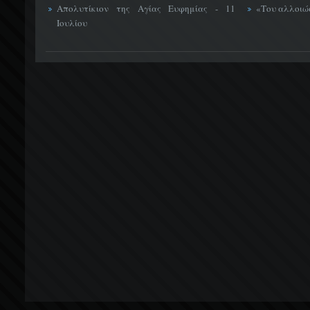
Απολυτίκιον της Αγίας Ευφημίας - 11
«Του αλλοιώσ
Ιουλίου