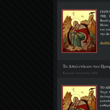
ΓΙΑΤΙ
ΤΗΣ Π
Βασίλ
Ηλίας 
και γι
την Δε
Διαβάσ
Το Απολυτίκιον του Προφ
Κυριακή, 2 Αυγούστου 2026
ΤΟ ΑΠ
Ταχύ 
δεύτερ
καταπ
καθαρίζ