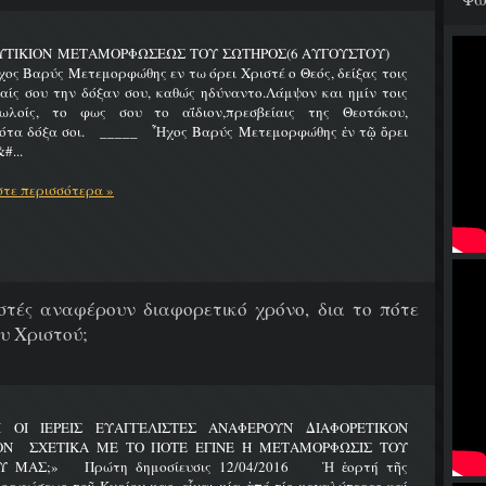
ΥΤΙΚΙΟΝ ΜΕΤΑΜΟΡΦΩΣΕΩΣ ΤΟΥ ΣΩΤΗΡΟΣ(6 ΑΥΓΟΥΣΤΟΥ)
Βαρύς Μετεμορφώθης εν τω όρει Χριστέ ο Θεός, δείξας τοις
ίς σου την δόξαν σου, καθώς ηδύναντο.Λάμψον και ημίν τοις
ωλοίς, το φως σου το αΐδιον,πρεσβείαις της Θεοτόκου,
ότα δόξα σοι. _____ Ἦχος Βαρύς Μετεμορφώθης ἐν τῷ ὄρει
#...
τε περισσότερα »
λιστές αναφέρουν διαφορετικό χρόνο, δια το πότε
υ Χριστού;
Ι ΟΙ ΙΕΡΕΙΣ ΕΥΑΓΓΕΛΙΣΤΕΣ ΑΝΑΦΕΡΟΥΝ ΔΙΑΦΟΡΕΤΙΚΟΝ
ΟΝ ΣΧΕΤΙΚΑ ΜΕ ΤΟ ΠΟΤΕ ΕΓΙΝΕ Η ΜΕΤΑΜΟΡΦΩΣΙΣ ΤΟΥ
Υ ΜΑΣ;» Πρώτη δημοσίευσις 12/04/2016 Ἡ ἑορτή τῆς