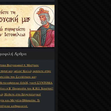
μοφιλή Άρθρα
τομο Βιογραφικό π. Μαξίμου
πητοί μας φίλοι! Καλώς ορίσατε στην
οσελίδα του Συνδέσμου μας
Μετανοήσουμε ΟΛΟΙ, γιατί ΣΥΝΤΟΜΑ
γίνει η Β΄ Παρουσία του Κ.Η.Ι. Χριστού!
ώς Ήλθατε στα Εσχατολογικά
γία και Μεγάλη Εβδομάδα. Τι
τάζουμε καθημερινά.