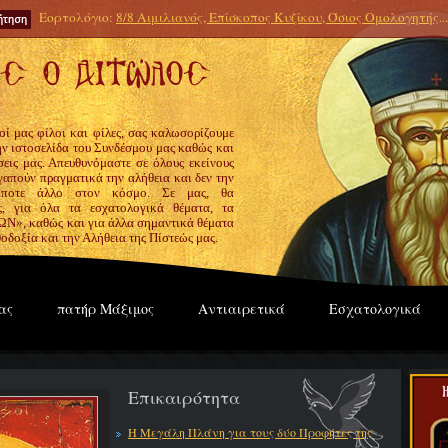
Εορτολόγιο:
8/8 Αιμιλιανός, Επίσκοπος Κυζίκου, Όσιος Ομολογητής
...
οί μας φίλοι και φίλες, σας καλωσορίζουμε
την ιστοσελίδα του Συνδέσμου μας καθώς και
εις μας. Απευθυνόμαστε σε όλους εκείνους
γαπούν πραγματικά την αλήθεια και δεν την
ίποτε άλλο στον κόσμο. Σε μας, θα
ς, για όλα τα εσχατολογικά θέματα, τα
», καθώς και για άλλα σημαντικά θέματα
οδοξία και την Αλήθεια της Πίστεώς μας.
ας
πατήρ Μάξιμος
Αντιαιρετικά
Εσχατολογικά
Επικαιρότητα
Η Μεγάλη Πλάνη για τους δύο Προφήτες της