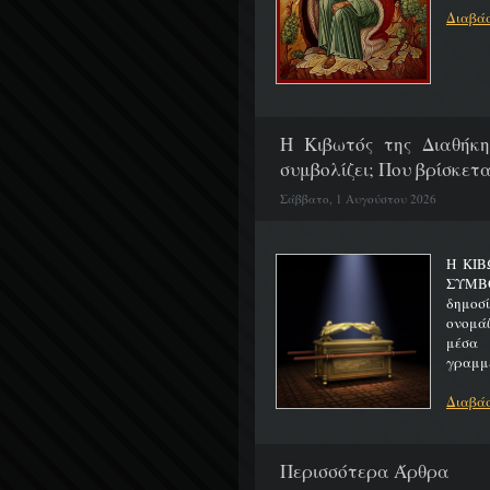
Διαβάσ
H Κιβωτός της Διαθήκη
συμβολίζει; Που βρίσκετα
Σάββατο, 1 Αυγούστου 2026
Η ΚΙΒ
ΣΥΜΒ
δημοσ
ονομά
μέσα 
γραμμέ
Διαβάσ
Περισσότερα Άρθρα