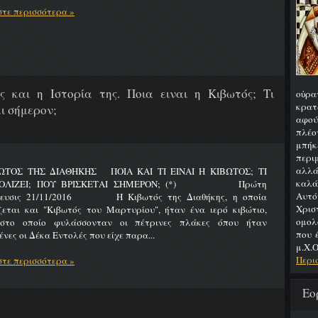
τε περισσότερα »
ς και η Ιστορία της. Ποια ειναι η Κιβωτός; Τι
οὐρα
κρατ
ι σήμερον;
αφού
πλέο
μπήκ
περιμ
αλλά
ΩΤΟΣ ΤΗΣ ΔΙΑΘΗΚΗΣ ΠΟΙΑ ΚΑΙ ΤΙ ΕΙΝΑΙ Η ΚΙΒΩΤΟΣ; ΤΙ
καλά
ΟΛΙΖΕΙ; ΠΟΥ ΒΡΙΣΚΕΤΑΙ ΣΗΜΕΡΟΝ; (*) Πρώτη
Αυτό
ίευσις 21/11/2016 Η Κιβωτός της Διαθήκης, η οποία
Χρι
ζεται και "Κιβωτός του Μαρτυρίου", ήταν ένα ιερό κιβώτιο,
ομολ
στο οποίο φυλάσσονταν οι πέτρινες πλάκες όπου ήταν
που 
νες οι Δέκα Εντολές που είχε παρα...
μ.Χ.Ο
Περι
τε περισσότερα »
Εο