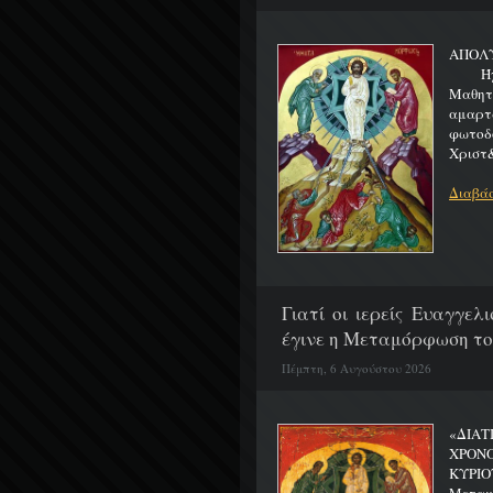
ΑΠΟΛ
Ήχος 
Μαθητα
αμαρτ
φωτοδ
Χριστ&
Διαβάσ
Γιατί οι ιερείς Ευαγγε
έγινε η Μεταμόρφωση το
Πέμπτη, 6 Αυγούστου 2026
«ΔΙΑΤ
ΧΡΟΝ
ΚΥΡΙΟ