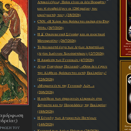
Αποκαλύψεως. Ποίοι είναι οι δύο Προφήτες
και τί συμβολίζουν οι 1260 ημέρες του
κηρύγματός τους; (2/8/2026)
CNN: «Η Χώρα που βρίσκεται ακόμη στο Έτος
2016» (28/7/2026)
Η Δ΄ Οικουμενική Σύνοδος και οι αιρετικοί
Μονοφυσίτες (26/7/2026)
Το θαυμαστό έργο των Αγίων Αποστόλων
(Αγίου Ιωάννου Χρυσοστόμου) (12/7/2026)
Η Αμφίεση των Γυναικών (4/7/2026)
Άγιος Γρηγόριος Παλαμάς: «Όσοι δεν έχουν
την Αλήθεια, βρίσκονται εκτός Εκκλησίας»!
(22/6/2026)
«Μνημονεύετε της Γυναικός Λώτ...»
(20/6/2026)
Η ασέβεια των σημερινών κληρικών στα
Δόγματα και τις Παραδόσεις της Εκκλησίας
(18/6/2026)
εταμόρφωση
Η Σύναξις των Αγιορειτών Πατέρων
νδρείας)
(14/6/2026)
ΟΡΦΩΣΗ ΤΟΥ
Κυριακή των Αγίων Πάντων (7/6/2026)