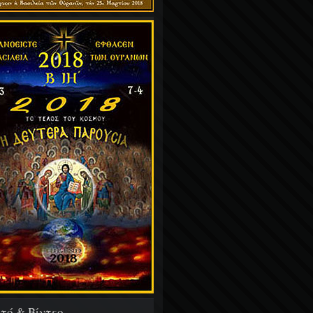
τό & Βίντεο