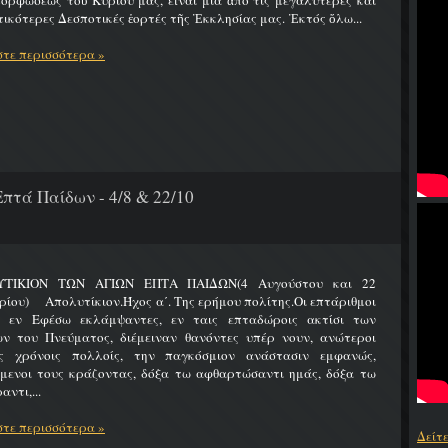
ρφώσεως τοῦ Κυρίου μας, εἶναι μία ἀπό τίς μεγαλύτερες καί
ικότερες Δεσποτικές ἑορτές τῆς Ἐκκλησίας μας. Ἐκτός ὅλω...
τε περισσότερα »
πτά Παίδων - 4/8 & 22/10
ΤΙΚΙΟΝ ΤΩΝ ΑΓΙΩΝ ΕΠΤΑ ΠΑΙΔΩΝ(4 Αυγούστου και 22
ίου) Απολυτίκιον.Ήχος α΄. Της ερήμου πολίτης.Οι επτάριθμοι
ς εν Εφέσω εκλάμψαντες, εν ταις επταδώροις ακτίσι των
ων του Πνεύματος, διέμειναν θανόντες υπέρ νουν, ανώτεροι
ς χρόνοις πολλοίς, την παγκόσμιον ανάστασιν εμφανώς,
ύμενοι τους κράζοντας, δόξα τω αφθαρτώσαντι ημάς, δόξα τω
αντι,...
τε περισσότερα »
Δείτ