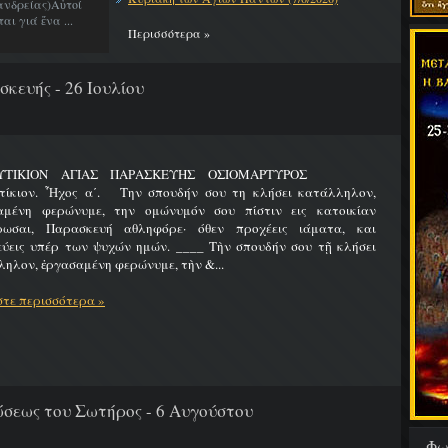
νδρείας)Αὐτοί
ι γιά ἕνα ...
Περισσότερα »
κευής - 26 Ιουλίου
ΛΥΤΙΚΙΟΝ ΑΓΙΑΣ ΠΑΡΑΣΚΕΥΗΣ ΟΣΙΟΜΑΡΤΥΡΟΣ
τίκιον. Ἦχος α΄. Την σπουδήν σου τη κλήσει κατάλληλον,
αμένη φερώνυμε, την ομώνυμόν σου πίστιν εις κατοικίαν
ρωσαι, Παρασκευή αθληφόρε· όθεν προχέεις ιάματα, και
εύεις υπέρ των ψυχών ημών. ____ Τὴν σπουδήν σου τῇ κλήσει
ηλον, ἐργασαμένη φερώνυμε, τὴν &...
τε περισσότερα »
εως του Σωτήρος - 6 Αυγούστου
Φω