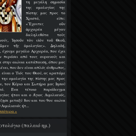
τη μεγάλη σημασία
της ομολογίας της
πίστης μας προς το
Χριστό, είπε:
«Ἔχοντες οὒν
ἀρχιερέα μέγαν
διεληλυθότα τοὺς
νούς, Ἰησοῦν τὸν υἱὸν τοῦ Θεοῦ,
ῶμεν τῆς ὁμολογίας». Δηλαδή,
, έχουμε μεγάλο Αρχιερέα, που έχει
ν περάσει από τους ουρανούς και
ε στην αιώνια κατάπαυση, όπου μας
ένει, που δεν είναι απλός άνθρωπος,
 είναι ο Υιός του Θεού, ας κρατάμε
 την ομολογία της πίστης μας προς
ν, τον Κύριο και Σωτήρα μας Ιησού
στό. Ένα τέτοιο παράδειγμα
ογίας ήταν και ο Άγιος Αιμιλιανός,
έζησε μεταξύ 8ου και του 9ου αιώνα
 Αιμιλιανός ήτ...
σσότερα »
ρτολόγιο (παλαιό ημ.)