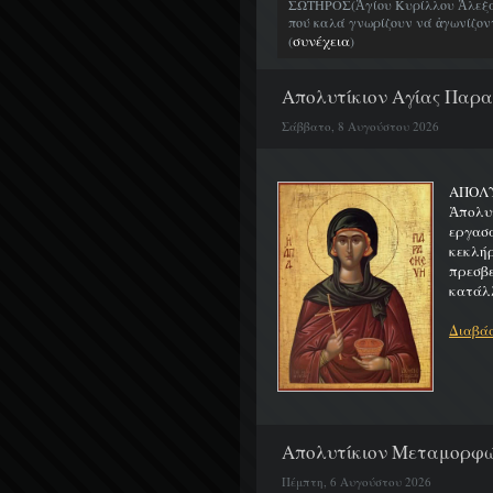
ΣΩΤΗΡΟΣ(Ἁγίου Κυρίλλου Ἀλεξα
πού καλά γνωρίζουν νά ἀγωνίζοντα
συνέχεια
(
)
Απολυτίκιον Αγίας Παρασ
Σάββατο, 8 Αυγούστου 2026
ΑΠΟ
Ἀπολυ
εργασ
κεκλή
πρεσβ
κατάλλ
Διαβάσ
Απολυτίκιον Μεταμορφώσ
Πέμπτη, 6 Αυγούστου 2026