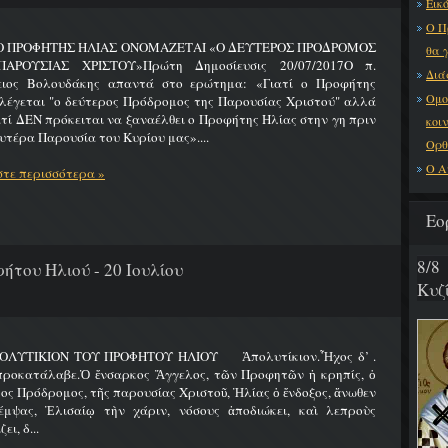
Εικό
Ο Π
 Ο ΠΡΟΦΗΤΗΣ ΗΛΙΑΣ ΟΝΟΜΑΖΕΤΑΙ «Ο ΔΕΥΤΕΡΟΣ ΠΡΟΔΡΟΜΟΣ
θα 
ΑΡΟΥΣΙΑΣ ΧΡΙΣΤΟΥ»Πρώτη Δημοσίευσις 20/07/2017Ο π.
Διά
ειος Βολουδάκης απαντά στο ερώτημα: «Γιατί ο Προφήτης
Ομο
λέγεται "ο δεύτερος Πρόδρομος της Παρουσίας Χριστού" αλλά
ατί ΔΕΝ πρόκειται να ξαναέλθει ο Προφήτης Ηλίας στην γη πριν
κοι
υτέρα Παρουσία του Κυρίου μας»....
Ορθ
Ο Α
τε περισσότερα »
Εο
8/8
ήτου Ηλιού - 20 Ιουλίου
Κυζ
ΟΛΥΤΙΚΙΟΝ ΤΟΥ ΠΡΟΦΗΤΟΥ ΗΛΙΟΥ Ἀπολυτίκιον.Ἦχος δ’ .
προκατάλαβε.Ὁ ἔνσαρκος Ἄγγελος, τῶν Προφητῶν ἡ κρηπίς, ὁ
ος Πρόδρομος, τῆς παρουσίας Χριστοῦ, Ἠλίας ὁ ἔνδοξος, ἄνωθεν
έμψας, Ἐλισαίῳ τὴν χάριν, νόσους ἀποδιώκει, καὶ λεπροὺς
ει, δ...