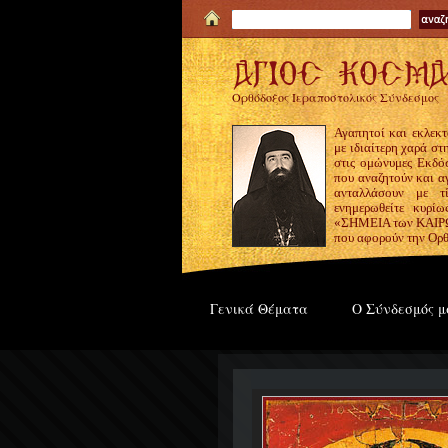
Ορθόδοξος Ιεραποστολικός Σύνδεσμος
Αγαπητοί και εκλεκτ
με ιδιαίτερη χαρά σ
στις ομώνυμες Εκδόσ
που αναζητούν και α
ανταλλάσουν με τ
ενημερωθείτε κυρίω
«ΣΗΜΕΙΑ των ΚΑΙΡΩΝ
που αφορούν την Ορθ
Γενικά Θέματα
Ο Σύνδεσμός μ