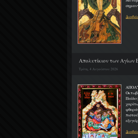
Μεταμο
σημαντ
Διαβάσ
Απολυτίκιον των Αγίων Ε
Τρίτη, 4 Αυγούστου 2026
ΑΠΟΛΥ
Οκτωβρ
Παίδε
χαρίτ
φθορά
πιστο
εξεγείρ
Διαβάσ