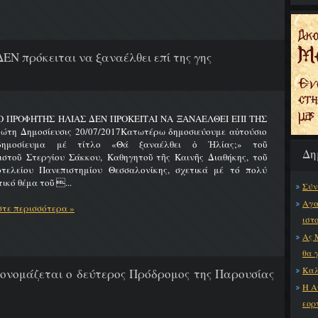
ΔΕΝ πρόκειται να ξαναέλθει επί της γης
 Ο ΠΡΟΦΗΤΗΣ ΗΛΙΑΣ ΔΕΝ ΠΡΟΚΕΙΤΑΙ ΝΑ ΞΑΝΑΕΛΘΕΙ ΕΠΙ ΤΗΣ
ώτη Δημοσίευσις 20/07/2017Κατωτέρω δημοσιεύουμε αὐτούσιο
δημοσίευμα μέ τίτλο «Θά ξαναέλθει ὁ Ἠλίας;» τοῦ
Δη
ιστοῦ Στεργίου Σάκκου, Καθηγητοῦ τῆς Καινῆς Διαθήκης, τοῦ
οτελείου Πανεπιστημίου Θεσσαλονίκης, σχετικά μέ τό πολύ
ικό θέμα τοῦ ...
Σύν
Αγα
τε περισσότερα »
ιστ
Ας 
θα 
Καλ
 ονομάζεται ο δεύτερος Πρόδρομος της Παρουσίας
Η Α
εορ