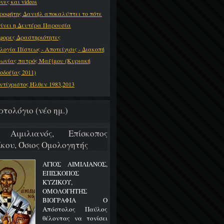
νες και videos
ροφήτης Δανιήλ αποκαλύπτει το πότε
γίνει η Δευτέρα Παρουσία
φορες Δραστηριότητες
λογία Πίστεως - Αποτείχισις - Διακοπή
νωνίας πατρός Μαξίμου (Κυριακή
οδοξίας 2011)
ντίχριστος Ήλθεν 1983,2013
ρτολόγιο (νέο ημ.)
 Αιμιλιανός, Επίσκοπος
ίκου, Όσιος Ομολογητής
ΑΓΙΟΣ ΑΙΜΙΛΙΑΝΟΣ,
ΕΠΙΣΚΟΠΟΣ
ΚΥΖΙΚΟΥ,
ΟΜΟΛΟΓΗΤΗΣ
ΒΙΟΓΡΑΦΙΑ Ο
Απόστολος Παύλος
θέλοντας να τονίσει