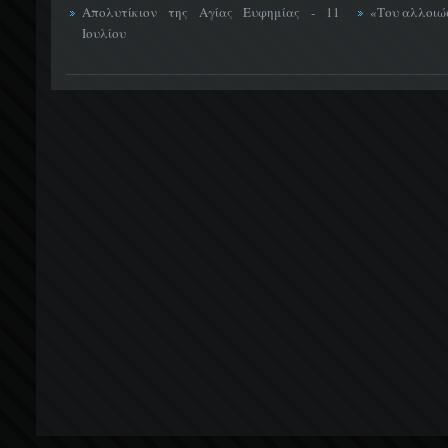
Απολυτίκιον της Αγίας Ευφημίας - 11
«Του αλλοιώσ
Ιουλίου