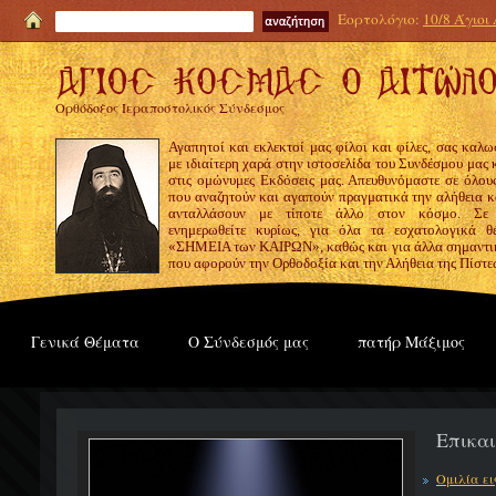
Εορτολόγιο:
10/8 Άγιοι
Ορθόδοξος Ιεραποστολικός Σύνδεσμος
Αγαπητοί και εκλεκτοί μας φίλοι και φίλες, σας καλω
με ιδιαίτερη χαρά στην ιστοσελίδα του Συνδέσμου μας
στις ομώνυμες Εκδόσεις μας. Απευθυνόμαστε σε όλους
που αναζητούν και αγαπούν πραγματικά την αλήθεια κα
ανταλλάσουν με τίποτε άλλο στον κόσμο. Σε
ενημερωθείτε κυρίως, για όλα τα εσχατολογικά θ
«ΣΗΜΕΙΑ των ΚΑΙΡΩΝ», καθώς και για άλλα σημαντι
που αφορούν την Ορθοδοξία και την Αλήθεια της Πίστε
Γενικά Θέματα
Ο Σύνδεσμός μας
πατήρ Μάξιμος
Επικα
Ομιλία ε