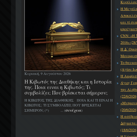
Κυρίλλου 
Η Μεγάλη
Αποκαλύψε
και τί συ
κηρύγματό
CNN: «Η 
2016» (28/
Η Δ΄ Οικο
Μονοφυσίτ
Το θαυμα
(Αγίου Ιω
Κυριακή, 9 Αυγούστου 2026
Η Αμφίεση
H Κιβωτός της Διαθήκης και η Ιστορία
Άγιος Γρη
της. Ποια ειναι η Κιβωτός; Τι
την Αλήθε
συμβολίζει; Που βρίσκεται σήμερον;
(22/6/2026
Η ΚΙΒΩΤΟΣ ΤΗΣ ΔΙΑΘΗΚΗΣ ΠΟΙΑ ΚΑΙ ΤΙ ΕΙΝΑΙ Η
«Μνημονεύ
ΚΙΒΩΤΟΣ; ΤΙ ΣΥΜΒΟΛΙΖΕΙ; ΠΟΥ ΒΡΙΣΚΕΤΑΙ
(20/6/2026
συνέχεια
ΣΗΜΕΡΟΝ; (*) ... (
)
Η ασέβει
Δόγματα κ
(18/6/2026
Η Σύναξι