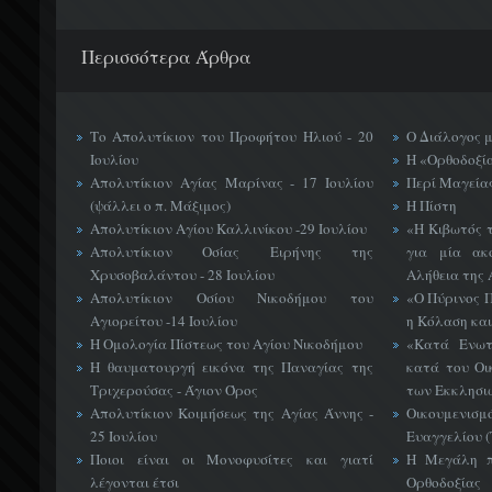
Περισσότερα Άρθρα
Το Απολυτίκιον του Προφήτου Ηλιού - 20
Ο Διάλογος 
Ιουλίου
Η «Ορθοδοξί
Απολυτίκιον Αγίας Μαρίνας - 17 Ιουλίου
Περί Μαγείας
(ψάλλει ο π. Μάξιμος)
Η Πίστη
Απολυτίκιον Αγίου Καλλινίκου -29 Ιουλίου
«H Κιβωτός 
Απολυτίκιον Οσίας Ειρήνης της
για μία ακ
Χρυσοβαλάντου - 28 Ιουλίου
Αλήθεια της 
Απολυτίκιον Οσίου Νικοδήμου του
«Ο Πύρινος Π
Αγιορείτου -14 Ιουλίου
η Κόλαση και
Η Ομολογία Πίστεως του Αγίου Νικοδήμου
«Κατά Ενωτ
Η θαυματουργή εικόνα της Παναγίας της
κατά του Οι
Τριχερούσας - Άγιον Όρος
των Εκκλησι
Απολυτίκιον Κοιμήσεως της Αγίας Άννης -
Οικουμεν
25 Ιουλίου
Ευαγγελίου 
Ποιοι είναι οι Μονοφυσίτες και γιατί
Η Μεγάλη π
λέγονται έτσι
Ορθοδοξίας