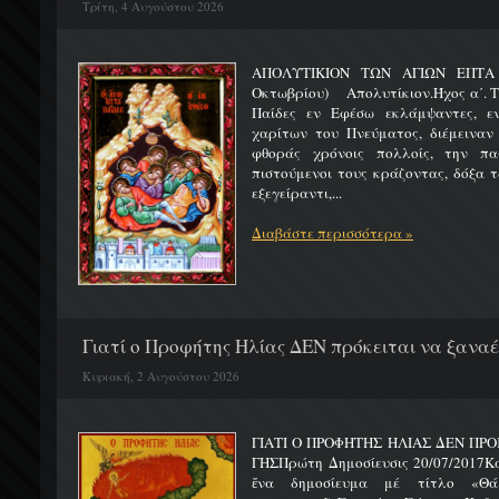
Τρίτη, 4 Αυγούστου 2026
ΑΠΟΛΥΤΙΚΙΟΝ ΤΩΝ ΑΓΙΩΝ ΕΠΤΑ 
Οκτωβρίου) Απολυτίκιον.Ήχος α΄. Τη
Παίδες εν Εφέσω εκλάμψαντες, ε
χαρίτων του Πνεύματος, διέμειναν
φθοράς χρόνοις πολλοίς, την πα
πιστούμενοι τους κράζοντας, δόξα 
εξεγείραντι,...
Διαβάστε περισσότερα »
Γιατί ο Προφήτης Ηλίας ΔΕΝ πρόκειται να ξαναέλ
Κυριακή, 2 Αυγούστου 2026
ΓΙΑΤΙ Ο ΠΡΟΦΗΤΗΣ ΗΛΙΑΣ ΔΕΝ ΠΡΟ
ΓΗΣΠρώτη Δημοσίευσις 20/07/2017Κ
ἕνα δημοσίευμα μέ τίτλο «Θά