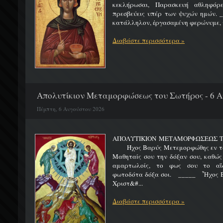
κεκλήρωσαι, Παρασκευή αθληφόρε
πρεσβεύεις υπέρ των ψυχών ημών. _
κατάλληλον, ἐργασαμένη φερώνυμε, τ
Διαβάστε περισσότερα »
Απολυτίκιον Μεταμορφώσεως του Σωτήρος - 6 
Πέμπτη, 6 Αυγούστου 2026
ΑΠΟΛΥΤΙΚΙΟΝ ΜΕΤΑΜΟΡΦΩΣΕΩΣ 
Ήχος Βαρύς Μετεμορφώθης εν τω όρ
Μαθηταίς σου την δόξαν σου, καθώς
αμαρτωλοίς, το φως σου το αΐδι
φωτοδότα δόξα σοι. _____ Ἦχος Β
Χριστ&#...
Διαβάστε περισσότερα »