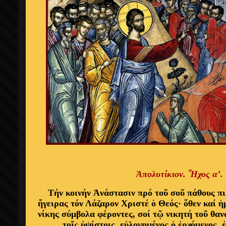
Ἀπολυτίκιον. Ἦχος α’.
Τήν κοινήν Ἀνάστασιν πρό τοῦ σοῦ πάθους π
ἤγειρας τόν Λάζαρον Χριστέ ὁ Θεός· ὅθεν καί ἡμ
νίκης σύμβολα φέροντες, σοί τῷ νικητή τοῦ θα
τοῖς ὑψίστοις, εὐλογημένος ὁ ἐρχόμενος, 