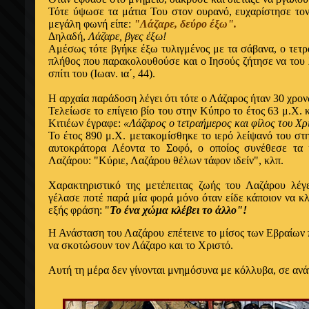
Τότε ύψωσε τα μάτια Του στον ουρανό, ευχαρίστησε το
μεγάλη φωνή είπε:
"Λάζαρε, δεύρο έξω".
Δηλαδή,
Λάζαρε, βγες έξω!
Αμέσως τότε βγήκε έξω τυλιγμένος με τα σάβανα, ο τετ
πλήθος που παρακολουθούσε και ο Ιησούς ζήτησε να του 
σπίτι του (Ιωαν. ια΄, 44).
Η αρχαία παράδοση λέγει ότι τότε ο Λάζαρος ήταν 30 χρον
Τελείωσε το επίγειο βίο του στην Κύπρο το έτος 63 μ.Χ. 
Κιτιέων έγραφε:
«Λάζαρος ο τετραήμερος και φίλος του Χρ
Το έτος 890 μ.Χ. μετακομίσθηκε το ιερό λείψανό του σ
αυτοκράτορα Λέοντα το Σοφό, ο οποίος συνέθεσε τα 
Λαζάρου: "Κύριε, Λαζάρου θέλων τάφον ιδείν", κλπ.
Χαρακτηριστικό της μετέπειτας ζωής του Λαζάρου λέγ
γέλασε ποτέ παρά μία φορά μόνο όταν είδε κάποιον να κλ
εξής φράση: "
Το ένα χώμα κλέβει το άλλο"!
Η Ανάσταση του Λαζάρου επέτεινε το μίσος των Εβραίων 
να σκοτώσουν τον Λάζαρο και το Χριστό.
Αυτή τη μέρα δεν γίνονται μνημόσυνα με κόλλυβα, σε ανά