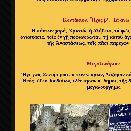
Κοντάκιον.
Ἦχος β’. Τά ἄνω 
Ἡ πάντων χαρά, Χριστός ἡ ἀλήθεια, τό φῶς 
ἀνάστασις, τοῖς ἐν γῇ πεφανέρωται, τῇ αὐτοῦ ἀγ
τῆς Ἀναστάσεως, τοῖς πᾶσι παρέχων 
Μεγαλυνάριον.
Ἤγειρας Σωτήρ μου ἐκ τῶν νεκρῶν, Λάζαρον σό
Θεός· ὅθεν Ἰουδαίων, ἐξέστησαν οἱ δῆμοι, τῆς 
μεγαλούργημα.