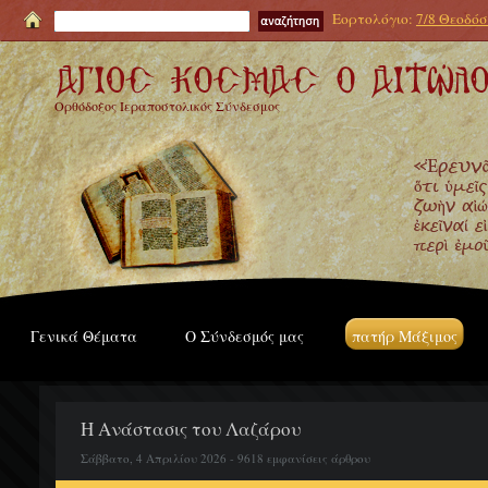
Εορτολόγιο:
7/8 Θεοδόσι
Ορθόδοξος Ιεραποστολικός Σύνδεσμος
Γενικά Θέματα
Ο Σύνδεσμός μας
πατήρ Μάξιμος
Η Ανάστασις του Λαζάρου
Σάββατο, 4 Απριλίου 2026 - 9618 εμφανίσεις άρθρου